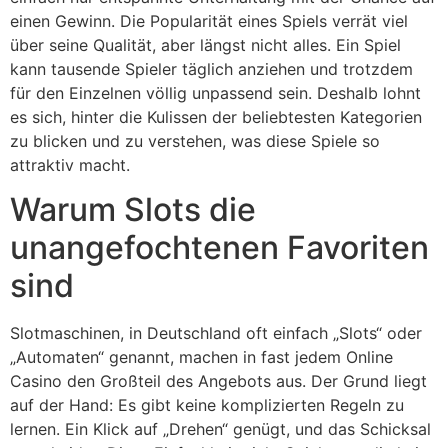
einen Gewinn. Die Popularität eines Spiels verrät viel
über seine Qualität, aber längst nicht alles. Ein Spiel
kann tausende Spieler täglich anziehen und trotzdem
für den Einzelnen völlig unpassend sein. Deshalb lohnt
es sich, hinter die Kulissen der beliebtesten Kategorien
zu blicken und zu verstehen, was diese Spiele so
attraktiv macht.
Warum Slots die
unangefochtenen Favoriten
sind
Slotmaschinen, in Deutschland oft einfach „Slots“ oder
„Automaten“ genannt, machen in fast jedem Online
Casino den Großteil des Angebots aus. Der Grund liegt
auf der Hand: Es gibt keine komplizierten Regeln zu
lernen. Ein Klick auf „Drehen“ genügt, und das Schicksal