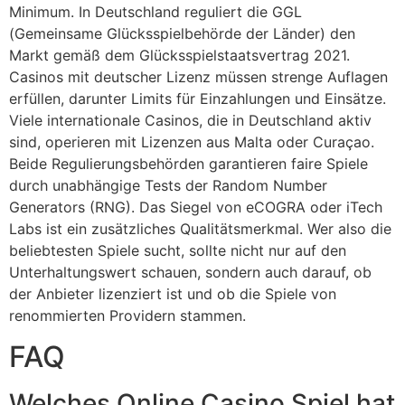
Minimum. In Deutschland reguliert die GGL
(Gemeinsame Glücksspielbehörde der Länder) den
Markt gemäß dem Glücksspielstaatsvertrag 2021.
Casinos mit deutscher Lizenz müssen strenge Auflagen
erfüllen, darunter Limits für Einzahlungen und Einsätze.
Viele internationale Casinos, die in Deutschland aktiv
sind, operieren mit Lizenzen aus Malta oder Curaçao.
Beide Regulierungsbehörden garantieren faire Spiele
durch unabhängige Tests der Random Number
Generators (RNG). Das Siegel von eCOGRA oder iTech
Labs ist ein zusätzliches Qualitätsmerkmal. Wer also die
beliebtesten Spiele sucht, sollte nicht nur auf den
Unterhaltungswert schauen, sondern auch darauf, ob
der Anbieter lizenziert ist und ob die Spiele von
renommierten Providern stammen.
FAQ
Welches Online Casino Spiel hat