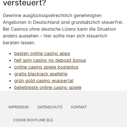
versteuert?
Gewinne ausglücksspielrechtlich genehmigten
Angeboten in Deutschland sind grundsätzlich steuerfrei.
Bei Casinos ohne deutsche Lizenz kann die Situation
anders aussehen – hier sollte man sich steuerlich
beraten lassen.
besten online casino apps
hell spin casino no deposit bonus
online casino spiele kostenlos
gratis blackjack spelletje
grün gold casino wuppertal
beliebteste online casino spiele
IMPRESSUM
DATENSCHUTZ
KONTAKT
COOKIE-RICHTLINIE (EU)