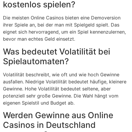
kostenlos spielen?
Die meisten Online Casinos bieten eine Demoversion
ihrer Spiele an, bei der man mit Spielgeld spielt. Das
eignet sich hervorragend, um ein Spiel kennenzulernen,
bevor man echtes Geld einsetzt.
Was bedeutet Volatilität bei
Spielautomaten?
Volatilität beschreibt, wie oft und wie hoch Gewinne
ausfallen. Niedrige Volatilität bedeutet häufige, kleinere
Gewinne. Hohe Volatilität bedeutet seltene, aber
potenziell sehr große Gewinne. Die Wahl hängt vom
eigenen Spielstil und Budget ab.
Werden Gewinne aus Online
Casinos in Deutschland