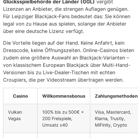
Glücksspielbehörde der Länder (GGL)
vergibt
Lizenzen an Anbieter, die strengen Auflagen genügen.
Für Leipziger Blackjack-Fans bedeutet das: Sie können
legal von zu Hause aus spielen, solange der Anbieter
über eine deutsche Lizenz verfügt.
Die Vorteile liegen auf der Hand. Keine Anfahrt, kein
Dresscode, keine Öffnungszeiten. Online-Casinos bieten
zudem eine größere Auswahl an Blackjack-Varianten –
von klassischem European Blackjack über Multi-Hand-
Versionen bis zu Live-Dealer-Tischen mit echten
Croupiers, die per Videostream übertragen werden.
Casino
Willkommensbonus
Zahlungsmethoden
Vulkan
100% bis zu 500€ +
Visa, Mastercard,
Vegas
200 Freispiele,
Klarna, Trustly,
Umsatz x40
MiFinity, Crypto