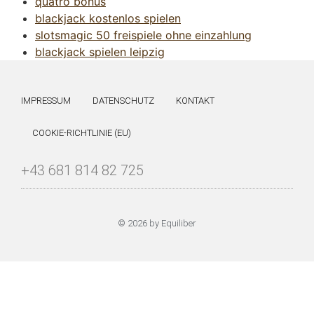
quatro bonus
blackjack kostenlos spielen
slotsmagic 50 freispiele ohne einzahlung
blackjack spielen leipzig
IMPRESSUM
DATENSCHUTZ
KONTAKT
COOKIE-RICHTLINIE (EU)
+43 681 814 82 725
© 2026 by Equiliber