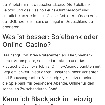
bei Anbietern mit deutscher Lizenz. Die Spielbank
Leipzig und das Casino Leuna-Günthersdorf sind
staatlich konzessioniert. Online-Anbieter müssen von
der GGL lizenziert sein, um legal in Deutschland zu
operieren.
Was ist besser: Spielbank oder
Online-Casino?
Das hängt von Ihren Präferenzen ab. Die Spielbank
bietet Atmosphäre, soziale Interaktion und das
klassische Casino-Erlebnis. Online-Casinos punkten mit
Bequemlichkeit, niedrigeren Einsätzen, mehr Varianten
und Bonusangeboten. Viele Leipziger nutzen beides –
die Spielbank für besondere Abende, Online für den
schnellen Zwischendurch-Spaß.
Kann ich Blackjack in Leipzig