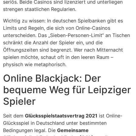
seriös. Beide Casinos sind lizenziert und unterliegen
strengen staatlichen Regularien.
Wichtig zu wissen: In deutschen Spielbanken gibt es
Limits und Regeln, die sich von Online-Casinos
unterscheiden. Das „Sieben-Personen-Limit“ an Tischen
schränkt die Anzahl der Spieler ein, und die
Öffnungszeiten sind begrenzt. Wer nach Mitternacht
spielen möchte, schaut oft in den leeren Raum –
physisch wie metaphorisch.
Online Blackjack: Der
bequeme Weg für Leipziger
Spieler
Seit dem
Glücksspielstaatsvertrag 2021
ist Online-
Glücksspiel in Deutschland unter bestimmten
Bedingungen legal. Die
Gemeinsame