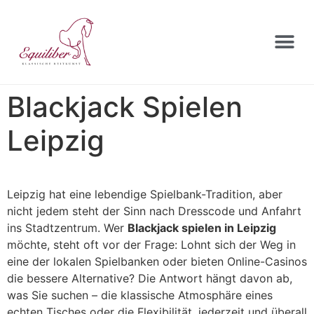
Blackjack Spielen
Leipzig
Leipzig hat eine lebendige Spielbank-Tradition, aber
nicht jedem steht der Sinn nach Dresscode und Anfahrt
ins Stadtzentrum. Wer
Blackjack spielen in Leipzig
möchte, steht oft vor der Frage: Lohnt sich der Weg in
eine der lokalen Spielbanken oder bieten Online-Casinos
die bessere Alternative? Die Antwort hängt davon ab,
was Sie suchen – die klassische Atmosphäre eines
echten Tisches oder die Flexibilität, jederzeit und überall