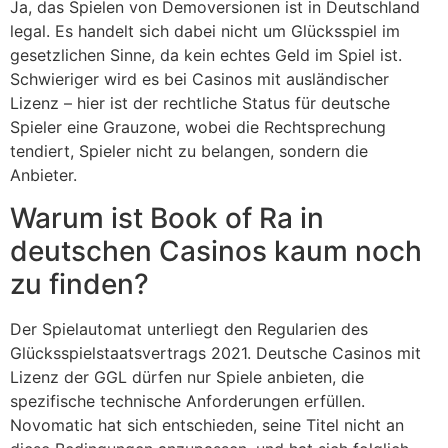
Ja, das Spielen von Demoversionen ist in Deutschland
legal. Es handelt sich dabei nicht um Glücksspiel im
gesetzlichen Sinne, da kein echtes Geld im Spiel ist.
Schwieriger wird es bei Casinos mit ausländischer
Lizenz – hier ist der rechtliche Status für deutsche
Spieler eine Grauzone, wobei die Rechtsprechung
tendiert, Spieler nicht zu belangen, sondern die
Anbieter.
Warum ist Book of Ra in
deutschen Casinos kaum noch
zu finden?
Der Spielautomat unterliegt den Regularien des
Glücksspielstaatsvertrags 2021. Deutsche Casinos mit
Lizenz der GGL dürfen nur Spiele anbieten, die
spezifische technische Anforderungen erfüllen.
Novomatic hat sich entschieden, seine Titel nicht an