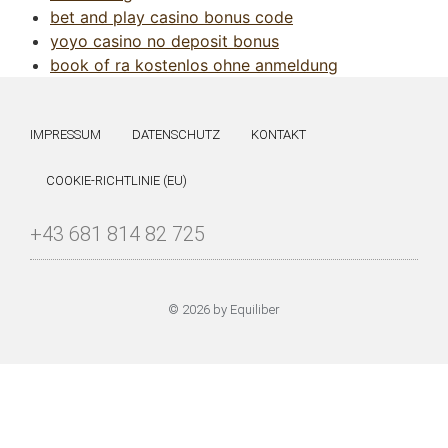
bet and play casino bonus code
yoyo casino no deposit bonus
book of ra kostenlos ohne anmeldung
IMPRESSUM
DATENSCHUTZ
KONTAKT
COOKIE-RICHTLINIE (EU)
+43 681 814 82 725
© 2026 by Equiliber