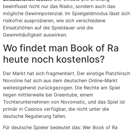
beeinflusst nicht nur das Risiko, sondern auch das
mögliche Gewinnpotenzial. Im Spielgeldmodus lässt sich
risikofrei ausprobieren, wie sich verschiedene
Einsatzhöhen auf die Spieldauer und die
Gewinnhäufigkeit auswirken.
Wo findet man Book of Ra
heute noch kostenlos?
Der Markt hat sich fragmentiert. Der einstige Platzhirsch
Novoline hat sich aus dem deutschen Online-Markt
weitestgehend zurückgezogen. Die Rechte am Spiel
liegen mittlerweile bei Greentube, einem
Tochterunternehmen von Novomatic, und das Spiel ist
primär in Casinos verfügbar, die nicht unter die
deutsche Regulierung fallen.
Für deutsche Spieler bedeutet das: Wer Book of Ra