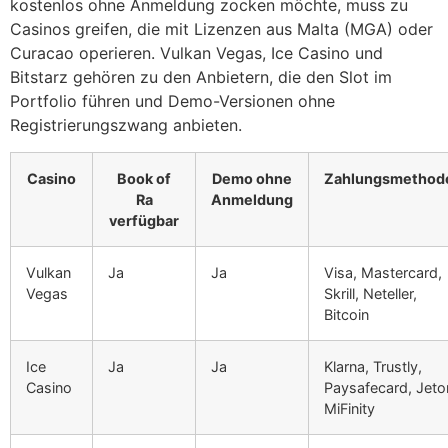
kostenlos ohne Anmeldung zocken möchte, muss zu
Casinos greifen, die mit Lizenzen aus Malta (MGA) oder
Curacao operieren. Vulkan Vegas, Ice Casino und
Bitstarz gehören zu den Anbietern, die den Slot im
Portfolio führen und Demo-Versionen ohne
Registrierungszwang anbieten.
Casino
Book of
Demo ohne
Zahlungsmethod
Ra
Anmeldung
verfügbar
Vulkan
Ja
Ja
Visa, Mastercard,
Vegas
Skrill, Neteller,
Bitcoin
Ice
Ja
Ja
Klarna, Trustly,
Casino
Paysafecard, Jeto
MiFinity