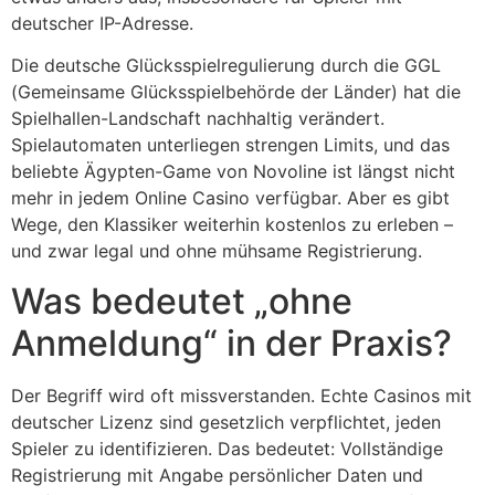
deutscher IP-Adresse.
Die deutsche Glücksspielregulierung durch die GGL
(Gemeinsame Glücksspielbehörde der Länder) hat die
Spielhallen-Landschaft nachhaltig verändert.
Spielautomaten unterliegen strengen Limits, und das
beliebte Ägypten-Game von Novoline ist längst nicht
mehr in jedem Online Casino verfügbar. Aber es gibt
Wege, den Klassiker weiterhin kostenlos zu erleben –
und zwar legal und ohne mühsame Registrierung.
Was bedeutet „ohne
Anmeldung“ in der Praxis?
Der Begriff wird oft missverstanden. Echte Casinos mit
deutscher Lizenz sind gesetzlich verpflichtet, jeden
Spieler zu identifizieren. Das bedeutet: Vollständige
Registrierung mit Angabe persönlicher Daten und