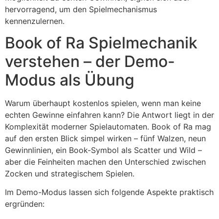
hervorragend, um den Spielmechanismus
kennenzulernen.
Book of Ra Spielmechanik
verstehen – der Demo-
Modus als Übung
Warum überhaupt kostenlos spielen, wenn man keine
echten Gewinne einfahren kann? Die Antwort liegt in der
Komplexität moderner Spielautomaten. Book of Ra mag
auf den ersten Blick simpel wirken – fünf Walzen, neun
Gewinnlinien, ein Book-Symbol als Scatter und Wild –
aber die Feinheiten machen den Unterschied zwischen
Zocken und strategischem Spielen.
Im Demo-Modus lassen sich folgende Aspekte praktisch
ergründen: