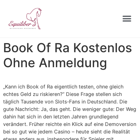
Book Of Ra Kostenlos
Ohne Anmeldung
„Kann ich Book of Ra eigentlich testen, ohne gleich
echtes Geld zu riskieren?“ Diese Frage stellen sich
täglich Tausende von Slots-Fans in Deutschland. Die
gute Nachricht: Ja, das geht. Die weniger gute: Der Weg
dahin hat sich in den letzten Jahren grundlegend
verändert. Früher reichte ein Klick auf eine Demoversion
bei so gut wie jedem Casino – heute sieht die Realität
etwas anders aus, insbesondere für Spieler mit