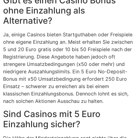
Gibt es einen Casino Bonus
ohne Einzahlung als
Alternative?
Ja, einige Casinos bieten Startguthaben oder Freispiele
ohne eigene Einzahlung an. Meist erhalten Sie zwischen
5 und 20 Euro gratis oder 10 bis 50 Freispiele nach der
Registrierung. Diese Angebote haben jedoch oft
strengere Umsatzbedingungen (x50 oder mehr) und
niedrigere Auszahlungslimits. Ein 5 Euro No-Deposit-
Bonus mit x50 Umsatzbedingung erfordert 250 Euro
Einsatz – schwerer zu erreichen als bei einem
klassischen Einzahlungsbonus. Dennoch lohnt es sich,
nach solchen Aktionen Ausschau zu halten.
Sind Casinos mit 5 Euro
Einzahlung sicher?