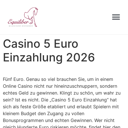
Casino 5 Euro
Einzahlung 2026
Fünf Euro. Genau so viel brauchen Sie, um in einem
Online Casino nicht nur hineinzuschnuppern, sondern
echtes Geld zu gewinnen. Klingt zu schön, um wahr zu
sein? Ist es nicht. Die „Casino 5 Euro Einzahlung“ hat
sich als feste Größe etabliert und erlaubt Spielern mit
kleinem Budget den Zugang zu vollen
Bonusprogrammen und echten Gewinnen. Wer nicht
gleich Hunderte Euro riskieren möchte, findet hier den