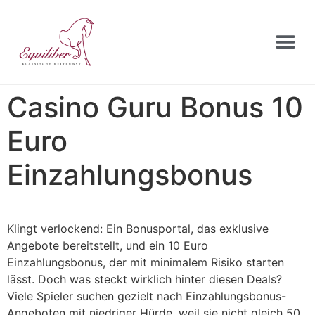
Casino Guru Bonus 10
Euro
Einzahlungsbonus
Klingt verlockend: Ein Bonusportal, das exklusive
Angebote bereitstellt, und ein 10 Euro
Einzahlungsbonus, der mit minimalem Risiko starten
lässt. Doch was steckt wirklich hinter diesen Deals?
Viele Spieler suchen gezielt nach Einzahlungsbonus-
Angeboten mit niedriger Hürde, weil sie nicht gleich 50