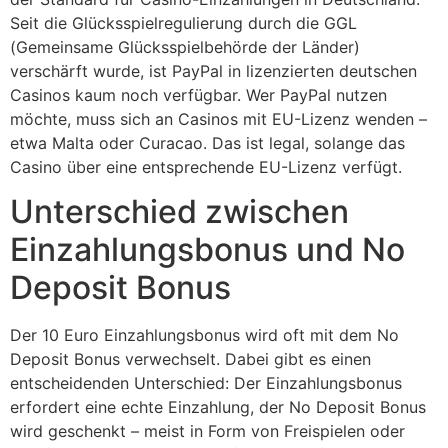
Seit die Glücksspielregulierung durch die GGL
(Gemeinsame Glücksspielbehörde der Länder)
verschärft wurde, ist PayPal in lizenzierten deutschen
Casinos kaum noch verfügbar. Wer PayPal nutzen
möchte, muss sich an Casinos mit EU-Lizenz wenden –
etwa Malta oder Curacao. Das ist legal, solange das
Casino über eine entsprechende EU-Lizenz verfügt.
Unterschied zwischen
Einzahlungsbonus und No
Deposit Bonus
Der 10 Euro Einzahlungsbonus wird oft mit dem No
Deposit Bonus verwechselt. Dabei gibt es einen
entscheidenden Unterschied: Der Einzahlungsbonus
erfordert eine echte Einzahlung, der No Deposit Bonus
wird geschenkt – meist in Form von Freispielen oder