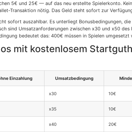
chen 5€ und 25€ — auf das neu erstellte Spielerkonto. Kei
llet-Transaktion nötig. Das Geld steht sofort zur Verfügun
icht sofort auszahlbar. Es unterliegt Bonusbedingungen, di
pisch sind Umsatzanforderungen zwischen x30 und x50 des 
dingung bedeutet das: 400€ müssen in Spielen umgesetzt 
nos mit kostenlosem Startgut
hne Einzahlung
Umsatzbedingung
Minde
x30
10€
x35
10€
x40
20€