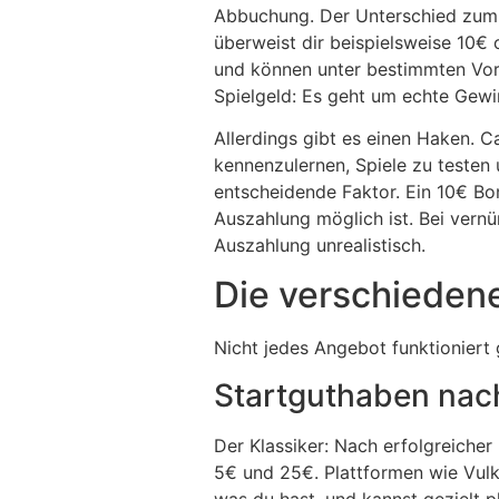
Abbuchung. Der Unterschied zum 
überweist dir beispielsweise 10€ 
und können unter bestimmten Vo
Spielgeld: Es geht um echte Gew
Allerdings gibt es einen Haken. 
kennenzulernen, Spiele zu testen
entscheidende Faktor. Ein 10€ B
Auszahlung möglich ist. Bei vernü
Auszahlung unrealistisch.
Die verschieden
Nicht jedes Angebot funktioniert
Startguthaben nach
Der Klassiker: Nach erfolgreiche
5€ und 25€. Plattformen wie Vulka
was du hast, und kannst gezielt p