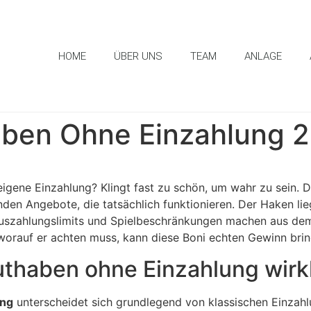
HOME
ÜBER UNS
TEAM
ANLAGE
aben Ohne Einzahlung 
igene Einzahlung? Klingt fast zu schön, um wahr zu sein.
nden Angebote, die tatsächlich funktionieren. Der Haken lie
zahlungslimits und Spielbeschränkungen machen aus dem 
worauf er achten muss, kann diese Boni echten Gewinn bri
thaben ohne Einzahlung wirk
ung
unterscheidet sich grundlegend von klassischen Einzah