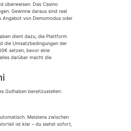
ld überweisen. Das Casino
egen. Gewinne daraus sind real
ses Angebot von Demomodus oder
aben dient dazu, die Plattform
ind die Umsatzbedingungen der
00€ setzen, bevor eine
alles darüber macht die
ni
s Guthaben bereitzustellen:
 automatisch. Meistens zwischen
teil ist klar – du siehst sofort,