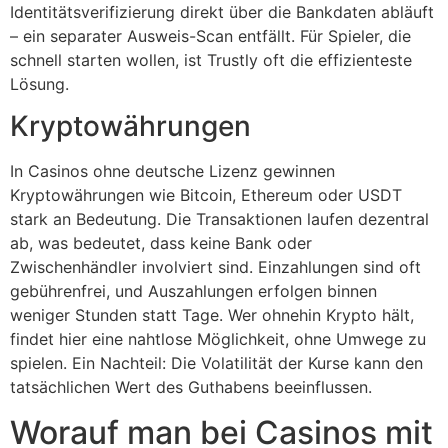
Identitätsverifizierung direkt über die Bankdaten abläuft
– ein separater Ausweis-Scan entfällt. Für Spieler, die
schnell starten wollen, ist Trustly oft die effizienteste
Lösung.
Kryptowährungen
In Casinos ohne deutsche Lizenz gewinnen
Kryptowährungen wie Bitcoin, Ethereum oder USDT
stark an Bedeutung. Die Transaktionen laufen dezentral
ab, was bedeutet, dass keine Bank oder
Zwischenhändler involviert sind. Einzahlungen sind oft
gebührenfrei, und Auszahlungen erfolgen binnen
weniger Stunden statt Tage. Wer ohnehin Krypto hält,
findet hier eine nahtlose Möglichkeit, ohne Umwege zu
spielen. Ein Nachteil: Die Volatilität der Kurse kann den
tatsächlichen Wert des Guthabens beeinflussen.
Worauf man bei Casinos mit