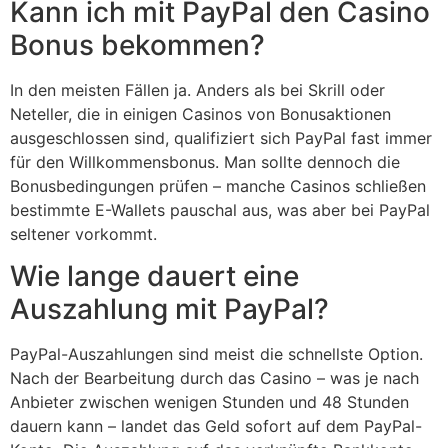
Kann ich mit PayPal den Casino
Bonus bekommen?
In den meisten Fällen ja. Anders als bei Skrill oder
Neteller, die in einigen Casinos von Bonusaktionen
ausgeschlossen sind, qualifiziert sich PayPal fast immer
für den Willkommensbonus. Man sollte dennoch die
Bonusbedingungen prüfen – manche Casinos schließen
bestimmte E-Wallets pauschal aus, was aber bei PayPal
seltener vorkommt.
Wie lange dauert eine
Auszahlung mit PayPal?
PayPal-Auszahlungen sind meist die schnellste Option.
Nach der Bearbeitung durch das Casino – was je nach
Anbieter zwischen wenigen Stunden und 48 Stunden
dauern kann – landet das Geld sofort auf dem PayPal-