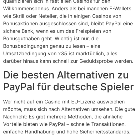
qualifizieren sich in fast allen Casinos für den
Willkommensbonus. Anders als bei manchen E-Wallets
wie Skrill oder Neteller, die in einigen Casinos von
Bonusaktionen ausgeschlossen sind, bleibt PayPal eine
sichere Bank, wenn es um das Freispielen von
Bonusguthaben geht. Wichtig ist nur, die
Bonusbedingungen genau zu lesen – eine
Umsatzbedingung von x35 ist marktüblich, alles
darüber hinaus kann schnell zur Geduldsprobe werden.
Die besten Alternativen zu
PayPal für deutsche Spieler
Wer nicht auf ein Casino mit EU-Lizenz ausweichen
möchte, muss sich nach Alternativen umsehen. Die gute
Nachricht: Es gibt mehrere Methoden, die ähnliche
Vorteile bieten wie PayPal – schnelle Transaktionen,
einfache Handhabung und hohe Sicherheitsstandards.