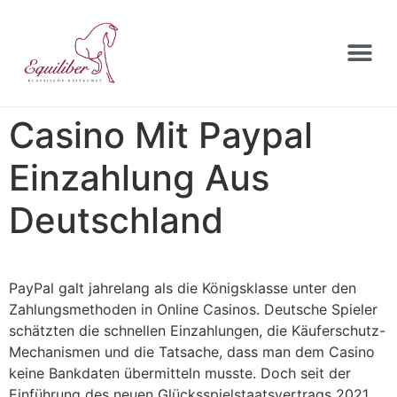
Casino Mit Paypal
Einzahlung Aus
Deutschland
PayPal galt jahrelang als die Königsklasse unter den
Zahlungsmethoden in Online Casinos. Deutsche Spieler
schätzten die schnellen Einzahlungen, die Käuferschutz-
Mechanismen und die Tatsache, dass man dem Casino
keine Bankdaten übermitteln musste. Doch seit der
Einführung des neuen Glücksspielstaatsvertrags 2021