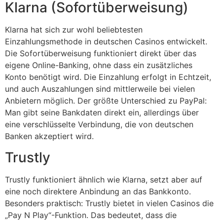
Klarna (Sofortüberweisung)
Klarna hat sich zur wohl beliebtesten
Einzahlungsmethode in deutschen Casinos entwickelt.
Die Sofortüberweisung funktioniert direkt über das
eigene Online-Banking, ohne dass ein zusätzliches
Konto benötigt wird. Die Einzahlung erfolgt in Echtzeit,
und auch Auszahlungen sind mittlerweile bei vielen
Anbietern möglich. Der größte Unterschied zu PayPal:
Man gibt seine Bankdaten direkt ein, allerdings über
eine verschlüsselte Verbindung, die von deutschen
Banken akzeptiert wird.
Trustly
Trustly funktioniert ähnlich wie Klarna, setzt aber auf
eine noch direktere Anbindung an das Bankkonto.
Besonders praktisch: Trustly bietet in vielen Casinos die
„Pay N Play“-Funktion. Das bedeutet, dass die