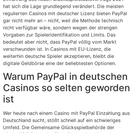
hat sich die Lage grundlegend verändert. Die meisten
regulierten Casinos mit deutscher Lizenz bieten PayPal
gar nicht mehr an – nicht, weil die Methode technisch
nicht verfügbar wäre, sondern wegen der strengen
Vorgaben zur Spieleridentifikation und Limits. Das
bedeutet aber nicht, dass PayPal völlig vom Markt
verschwunden ist. In Casinos mit EU-Lizenz, die
weiterhin deutsche Spieler akzeptieren, bleibt die
digitale Geldbörse eine der beliebtesten Optionen.
Warum PayPal in deutschen
Casinos so selten geworden
ist
Wer heute nach einem Casino mit PayPal Einzahlung aus
Deutschland sucht, stößt schnell auf ein schwieriges
Umfeld. Die Gemeinsame Glücksspielbehörde der