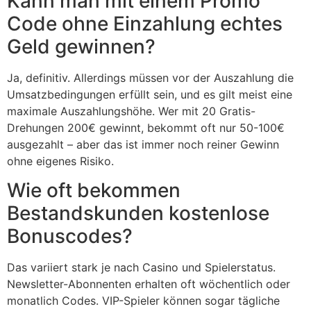
Kann man mit einem Promo
Code ohne Einzahlung echtes
Geld gewinnen?
Ja, definitiv. Allerdings müssen vor der Auszahlung die
Umsatzbedingungen erfüllt sein, und es gilt meist eine
maximale Auszahlungshöhe. Wer mit 20 Gratis-
Drehungen 200€ gewinnt, bekommt oft nur 50-100€
ausgezahlt – aber das ist immer noch reiner Gewinn
ohne eigenes Risiko.
Wie oft bekommen
Bestandskunden kostenlose
Bonuscodes?
Das variiert stark je nach Casino und Spielerstatus.
Newsletter-Abonnenten erhalten oft wöchentlich oder
monatlich Codes. VIP-Spieler können sogar tägliche