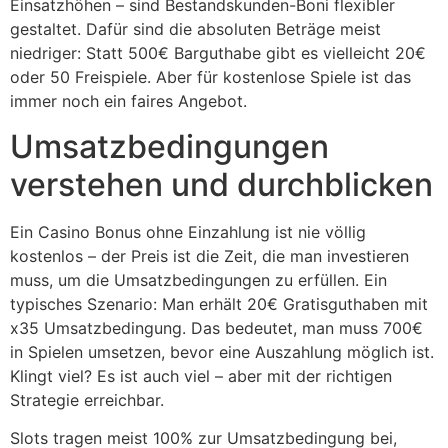
Einsatzhöhen – sind Bestandskunden-Boni flexibler
gestaltet. Dafür sind die absoluten Beträge meist
niedriger: Statt 500€ Barguthabe gibt es vielleicht 20€
oder 50 Freispiele. Aber für kostenlose Spiele ist das
immer noch ein faires Angebot.
Umsatzbedingungen
verstehen und durchblicken
Ein Casino Bonus ohne Einzahlung ist nie völlig
kostenlos – der Preis ist die Zeit, die man investieren
muss, um die Umsatzbedingungen zu erfüllen. Ein
typisches Szenario: Man erhält 20€ Gratisguthaben mit
x35 Umsatzbedingung. Das bedeutet, man muss 700€
in Spielen umsetzen, bevor eine Auszahlung möglich ist.
Klingt viel? Es ist auch viel – aber mit der richtigen
Strategie erreichbar.
Slots tragen meist 100% zur Umsatzbedingung bei,