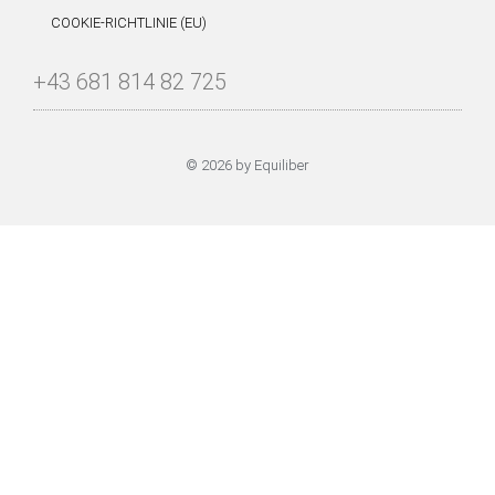
COOKIE-RICHTLINIE (EU)
+43 681 814 82 725
© 2026 by Equiliber