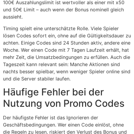
100€ Auszahlungslimit ist wertvoller als einer mit x50
und 50€ Limit – auch wenn der Bonus nominell gleich
aussieht.
Timing spielt eine unterschätzte Rolle. Viele Spieler
lösen Codes sofort ein, ohne auf die Gültigkeitsdauer zu
achten. Einige Codes sind 24 Stunden aktiv, andere eine
Woche. Wer einen Code mit 7 Tagen Laufzeit erhält, hat
mehr Zeit, die Umsatzbedingungen zu erfüllen. Auch die
Tageszeit kann relevant sein: Manche Aktionen sind
nachts besser spielbar, wenn weniger Spieler online sind
und die Server stabiler laufen.
Häufige Fehler bei der
Nutzung von Promo Codes
Der häufigste Fehler ist das Ignorieren der
Geschäftsbedingungen. Wer einen Code einlöst, ohne
die Regeln zu lesen, riskiert den Verlust des Bonus und