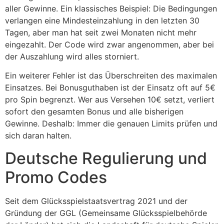
aller Gewinne. Ein klassisches Beispiel: Die Bedingungen
verlangen eine Mindesteinzahlung in den letzten 30
Tagen, aber man hat seit zwei Monaten nicht mehr
eingezahlt. Der Code wird zwar angenommen, aber bei
der Auszahlung wird alles storniert.
Ein weiterer Fehler ist das Überschreiten des maximalen
Einsatzes. Bei Bonusguthaben ist der Einsatz oft auf 5€
pro Spin begrenzt. Wer aus Versehen 10€ setzt, verliert
sofort den gesamten Bonus und alle bisherigen
Gewinne. Deshalb: Immer die genauen Limits prüfen und
sich daran halten.
Deutsche Regulierung und
Promo Codes
Seit dem Glücksspielstaatsvertrag 2021 und der
Gründung der GGL (Gemeinsame Glücksspielbehörde