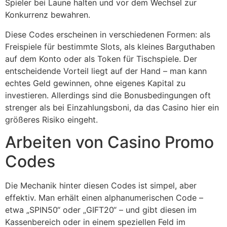
Spieler bei Laune halten und vor dem Wechsel zur
Konkurrenz bewahren.
Diese Codes erscheinen in verschiedenen Formen: als
Freispiele für bestimmte Slots, als kleines Barguthaben
auf dem Konto oder als Token für Tischspiele. Der
entscheidende Vorteil liegt auf der Hand – man kann
echtes Geld gewinnen, ohne eigenes Kapital zu
investieren. Allerdings sind die Bonusbedingungen oft
strenger als bei Einzahlungsboni, da das Casino hier ein
größeres Risiko eingeht.
Arbeiten von Casino Promo
Codes
Die Mechanik hinter diesen Codes ist simpel, aber
effektiv. Man erhält einen alphanumerischen Code –
etwa „SPIN50“ oder „GIFT20“ – und gibt diesen im
Kassenbereich oder in einem speziellen Feld im