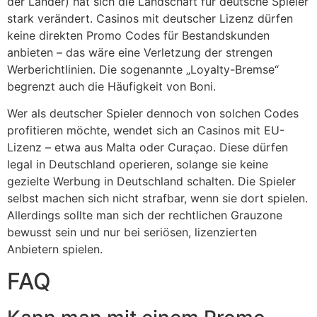
der Länder) hat sich die Landschaft für deutsche Spieler
stark verändert. Casinos mit deutscher Lizenz dürfen
keine direkten Promo Codes für Bestandskunden
anbieten – das wäre eine Verletzung der strengen
Werberichtlinien. Die sogenannte „Loyalty-Bremse“
begrenzt auch die Häufigkeit von Boni.
Wer als deutscher Spieler dennoch von solchen Codes
profitieren möchte, wendet sich an Casinos mit EU-
Lizenz – etwa aus Malta oder Curaçao. Diese dürfen
legal in Deutschland operieren, solange sie keine
gezielte Werbung in Deutschland schalten. Die Spieler
selbst machen sich nicht strafbar, wenn sie dort spielen.
Allerdings sollte man sich der rechtlichen Grauzone
bewusst sein und nur bei seriösen, lizenzierten
Anbietern spielen.
FAQ