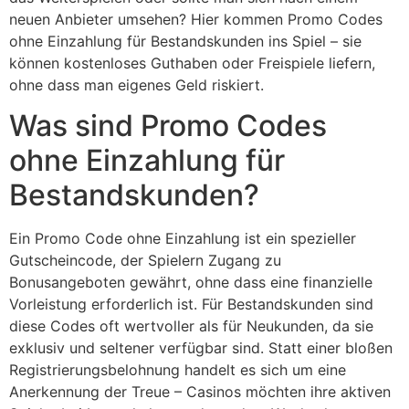
neuen Anbieter umsehen? Hier kommen Promo Codes
ohne Einzahlung für Bestandskunden ins Spiel – sie
können kostenloses Guthaben oder Freispiele liefern,
ohne dass man eigenes Geld riskiert.
Was sind Promo Codes
ohne Einzahlung für
Bestandskunden?
Ein Promo Code ohne Einzahlung ist ein spezieller
Gutscheincode, der Spielern Zugang zu
Bonusangeboten gewährt, ohne dass eine finanzielle
Vorleistung erforderlich ist. Für Bestandskunden sind
diese Codes oft wertvoller als für Neukunden, da sie
exklusiv und seltener verfügbar sind. Statt einer bloßen
Registrierungsbelohnung handelt es sich um eine
Anerkennung der Treue – Casinos möchten ihre aktiven