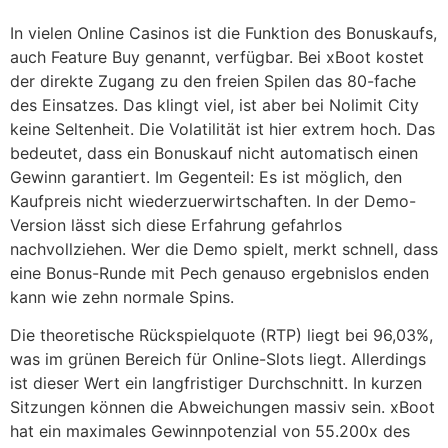
In vielen Online Casinos ist die Funktion des Bonuskaufs,
auch Feature Buy genannt, verfügbar. Bei xBoot kostet
der direkte Zugang zu den freien Spilen das 80-fache
des Einsatzes. Das klingt viel, ist aber bei Nolimit City
keine Seltenheit. Die Volatilität ist hier extrem hoch. Das
bedeutet, dass ein Bonuskauf nicht automatisch einen
Gewinn garantiert. Im Gegenteil: Es ist möglich, den
Kaufpreis nicht wiederzuerwirtschaften. In der Demo-
Version lässt sich diese Erfahrung gefahrlos
nachvollziehen. Wer die Demo spielt, merkt schnell, dass
eine Bonus-Runde mit Pech genauso ergebnislos enden
kann wie zehn normale Spins.
Die theoretische Rückspielquote (RTP) liegt bei 96,03%,
was im grünen Bereich für Online-Slots liegt. Allerdings
ist dieser Wert ein langfristiger Durchschnitt. In kurzen
Sitzungen können die Abweichungen massiv sein. xBoot
hat ein maximales Gewinnpotenzial von 55.200x des