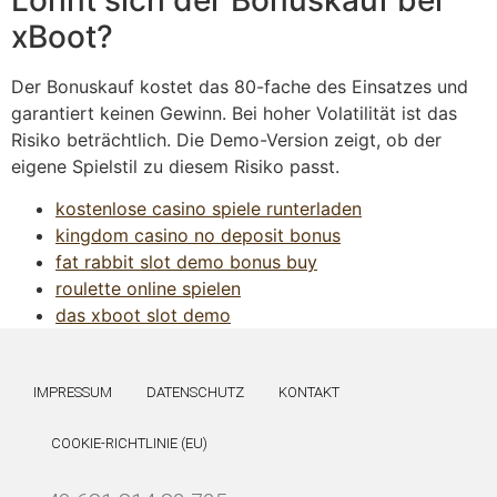
xBoot?
Der Bonuskauf kostet das 80-fache des Einsatzes und
garantiert keinen Gewinn. Bei hoher Volatilität ist das
Risiko beträchtlich. Die Demo-Version zeigt, ob der
eigene Spielstil zu diesem Risiko passt.
kostenlose casino spiele runterladen
kingdom casino no deposit bonus
fat rabbit slot demo bonus buy
roulette online spielen
das xboot slot demo
IMPRESSUM
DATENSCHUTZ
KONTAKT
COOKIE-RICHTLINIE (EU)