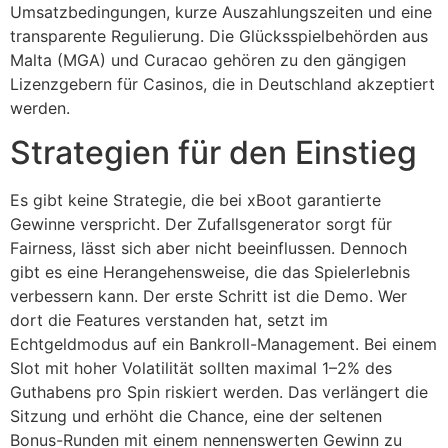
Umsatzbedingungen, kurze Auszahlungszeiten und eine
transparente Regulierung. Die Glücksspielbehörden aus
Malta (MGA) und Curacao gehören zu den gängigen
Lizenzgebern für Casinos, die in Deutschland akzeptiert
werden.
Strategien für den Einstieg
Es gibt keine Strategie, die bei xBoot garantierte
Gewinne verspricht. Der Zufallsgenerator sorgt für
Fairness, lässt sich aber nicht beeinflussen. Dennoch
gibt es eine Herangehensweise, die das Spielerlebnis
verbessern kann. Der erste Schritt ist die Demo. Wer
dort die Features verstanden hat, setzt im
Echtgeldmodus auf ein Bankroll-Management. Bei einem
Slot mit hoher Volatilität sollten maximal 1–2% des
Guthabens pro Spin riskiert werden. Das verlängert die
Sitzung und erhöht die Chance, eine der seltenen
Bonus-Runden mit einem nennenswerten Gewinn zu