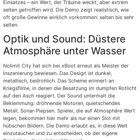
Einsatzes – ein Wert, der Träume weckt, aber extrem
selten getroffen wird. Die Demo zeigt realistisch, wie
oft große Gewinne wirklich vorkommen: selten bis sehr
selten.
Optik und Sound: Düstere
Atmosphäre unter Wasser
Nolimit City hat sich bei xBoot erneut als Meister der
Inszenierung bewiesen. Das Design ist dunkel,
metallisch, bedrohlich. Das Scheme erinnert an
Kriegsfilme, in denen die Besatzung im dumpfen Rotlicht
auf den Asch reagiert. Der Sound untermalt die
Beklemmung: dröhnende Motoren, quietschendes
Metall, Sonar-Piepsen. Spieler, die auf Atmosphäre Wert
legen, bekommen hier mehr als nur einen Slot mit
hübschen Bildern. Die Demo erlaubt es, in diese Welt
einzutauchen und zu entscheiden, ob der eigene