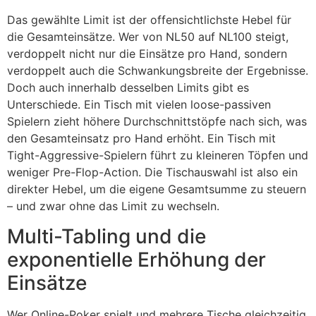
Das gewählte Limit ist der offensichtlichste Hebel für
die Gesamteinsätze. Wer von NL50 auf NL100 steigt,
verdoppelt nicht nur die Einsätze pro Hand, sondern
verdoppelt auch die Schwankungsbreite der Ergebnisse.
Doch auch innerhalb desselben Limits gibt es
Unterschiede. Ein Tisch mit vielen loose-passiven
Spielern zieht höhere Durchschnittstöpfe nach sich, was
den Gesamteinsatz pro Hand erhöht. Ein Tisch mit
Tight-Aggressive-Spielern führt zu kleineren Töpfen und
weniger Pre-Flop-Action. Die Tischauswahl ist also ein
direkter Hebel, um die eigene Gesamtsumme zu steuern
– und zwar ohne das Limit zu wechseln.
Multi-Tabling und die
exponentielle Erhöhung der
Einsätze
Wer Online-Poker spielt und mehrere Tische gleichzeitig