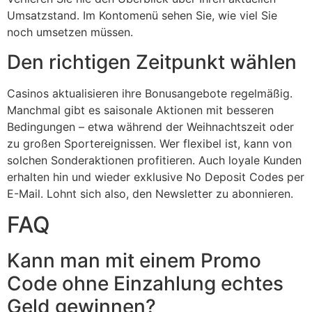
Umsatzstand. Im Kontomenü sehen Sie, wie viel Sie
noch umsetzen müssen.
Den richtigen Zeitpunkt wählen
Casinos aktualisieren ihre Bonusangebote regelmäßig.
Manchmal gibt es saisonale Aktionen mit besseren
Bedingungen – etwa während der Weihnachtszeit oder
zu großen Sportereignissen. Wer flexibel ist, kann von
solchen Sonderaktionen profitieren. Auch loyale Kunden
erhalten hin und wieder exklusive No Deposit Codes per
E-Mail. Lohnt sich also, den Newsletter zu abonnieren.
FAQ
Kann man mit einem Promo
Code ohne Einzahlung echtes
Geld gewinnen?