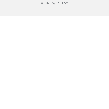
© 2026 by Equiliber