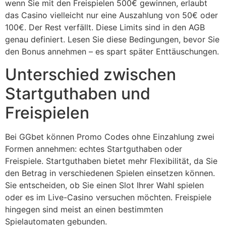
wenn Sie mit den Freispielen 500€ gewinnen, erlaubt
das Casino vielleicht nur eine Auszahlung von 50€ oder
100€. Der Rest verfällt. Diese Limits sind in den AGB
genau definiert. Lesen Sie diese Bedingungen, bevor Sie
den Bonus annehmen – es spart später Enttäuschungen.
Unterschied zwischen
Startguthaben und
Freispielen
Bei GGbet können Promo Codes ohne Einzahlung zwei
Formen annehmen: echtes Startguthaben oder
Freispiele. Startguthaben bietet mehr Flexibilität, da Sie
den Betrag in verschiedenen Spielen einsetzen können.
Sie entscheiden, ob Sie einen Slot Ihrer Wahl spielen
oder es im Live-Casino versuchen möchten. Freispiele
hingegen sind meist an einen bestimmten
Spielautomaten gebunden.