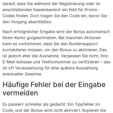
darauf, dass Sie während der Registrierung oder im
anschließenden Kassenbereich ein Feld für Promo-
Codes finden. Dort tragen Sie den Code ein, bevor Sie
den Vorgang abschließen.
Nach erfolgreicher Eingabe wird der Bonus automatisch
Ihrem Konto gutgeschrieben. Bei manchen Aktionen
kann es vorkommen, dass Sie den Kundensupport
kontaktieren müssen, um den Bonus zu aktivieren. Das
ist jedoch eher die Ausnahme. Vergessen Sie nicht, Ihre
E-Mail-Adresse und Telefonnummer zu verifizieren – das
ist oft Voraussetzung für eine spätere Auszahlung
eventueller Gewinne.
Häufige Fehler bei der Eingabe
vermeiden
Es passiert schneller als gedacht: Ein Tippfehler im
Code, und der Bonus wird nicht aktiviert. Kopieren Sie