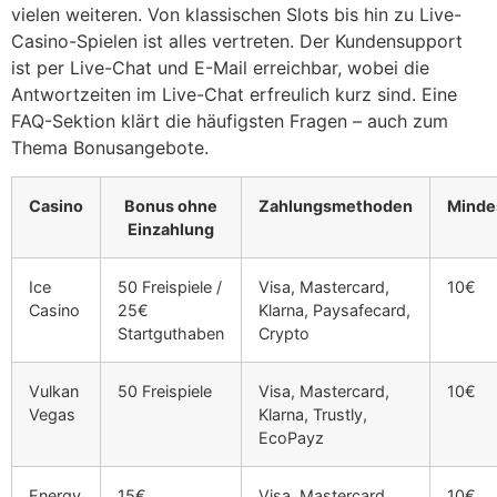
vielen weiteren. Von klassischen Slots bis hin zu Live-
Casino-Spielen ist alles vertreten. Der Kundensupport
ist per Live-Chat und E-Mail erreichbar, wobei die
Antwortzeiten im Live-Chat erfreulich kurz sind. Eine
FAQ-Sektion klärt die häufigsten Fragen – auch zum
Thema Bonusangebote.
Casino
Bonus ohne
Zahlungsmethoden
Minde
Einzahlung
Ice
50 Freispiele /
Visa, Mastercard,
10€
Casino
25€
Klarna, Paysafecard,
Startguthaben
Crypto
Vulkan
50 Freispiele
Visa, Mastercard,
10€
Vegas
Klarna, Trustly,
EcoPayz
Energy
15€
Visa, Mastercard,
10€