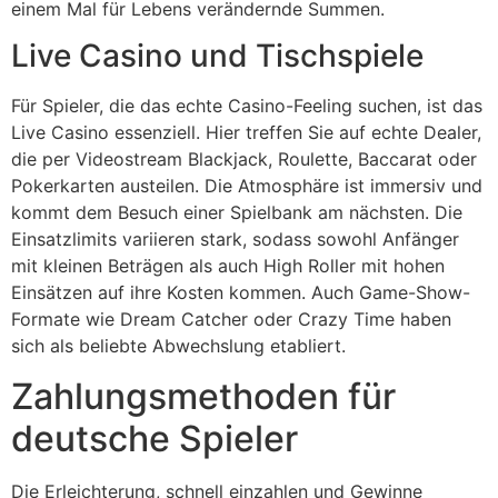
einem Mal für Lebens verändernde Summen.
Live Casino und Tischspiele
Für Spieler, die das echte Casino-Feeling suchen, ist das
Live Casino essenziell. Hier treffen Sie auf echte Dealer,
die per Videostream Blackjack, Roulette, Baccarat oder
Pokerkarten austeilen. Die Atmosphäre ist immersiv und
kommt dem Besuch einer Spielbank am nächsten. Die
Einsatzlimits variieren stark, sodass sowohl Anfänger
mit kleinen Beträgen als auch High Roller mit hohen
Einsätzen auf ihre Kosten kommen. Auch Game-Show-
Formate wie Dream Catcher oder Crazy Time haben
sich als beliebte Abwechslung etabliert.
Zahlungsmethoden für
deutsche Spieler
Die Erleichterung, schnell einzahlen und Gewinne