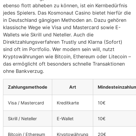
ebenso flott abheben zu können, ist ein Kernbedürfnis
jedes Spielers. Das Kosmonaut Casino bietet hierfür die
in Deutschland gängigen Methoden an. Dazu gehören
klassische Wege wie Visa und Mastercard sowie E-
Wallets wie Skrill und Neteller. Auch die
Direktzahlungsverfahren Trustly und Klarna (Sofort)
sind oft im Portfolio. Wer modern sein will, nutzt
Kryptowährungen wie Bitcoin, Ethereum oder Litecoin –
das ermöglicht oft besonders schnelle Transaktionen
ohne Bankverzug.
Zahlungsmethode
Art
Mindesteinzahlu
Visa / Mastercard
Kreditkarte
10€
Skrill / Neteller
E-Wallet
10€
Bitcoin / Ethereum
Kryptowährung
20€