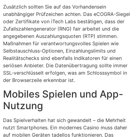
Zusätzlich sollten Sie auf das Vorhandensein
unabhängiger Prüfzeichen achten. Das eCOGRA-Siegel
oder Zertifikate von iTech Labs bestätigen, dass der
Zufallszahlengenerator (RNG) fair arbeitet und die
angegebenen Auszahlungsquoten (RTP) stimmen.
Maßnahmen für verantwortungsvolles Spielen wie
Selbstauschluss-Optionen, Einzahlungslimits und
Realitätschecks sind ebenfalls Indikatoren für einen
seriösen Anbieter. Die Datenübertragung sollte immer
SSL-verschlüsselt erfolgen, was am Schlosssymbol in
der Browserzeile erkennbar ist.
Mobiles Spielen und App-
Nutzung
Das Spielverhalten hat sich gewandelt – die Mehrheit
nutzt Smartphones. Ein modernes Casino muss daher
auf mobilen Geräten tadellos funktionieren. Das