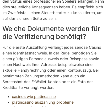
den Status eines professionellen Spielers erlangen, kann
dies steuerliche Konsequenzen haben. Es empfiehlt sich
im Zweifelsfall, einen Steuerberater zu konsultieren, um
auf der sicheren Seite zu sein.
Welche Dokumente werden für
die Verifizierung benötigt?
Für die erste Auszahlung verlangt jedes seriöse Casino
einen Identitätsnachweis. In der Regel benötigen Sie
einen gültigen Personalausweis oder Reisepass sowie
einen Nachweis Ihrer Adresse, beispielsweise eine
aktuelle Handyrechnung oder einen Kontoauszug. Bei
bestimmten Zahlungsmethoden kann auch ein
Screenshot des E-Wallet-Kontos oder ein Foto der
Kreditkarte verlangt werden.
casinos wie platincasino
platincasino auszahlung probleme