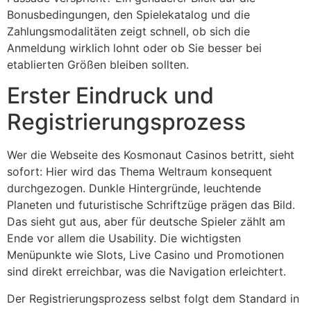
Bonusbedingungen, den Spielekatalog und die
Zahlungsmodalitäten zeigt schnell, ob sich die
Anmeldung wirklich lohnt oder ob Sie besser bei
etablierten Größen bleiben sollten.
Erster Eindruck und
Registrierungsprozess
Wer die Webseite des Kosmonaut Casinos betritt, sieht
sofort: Hier wird das Thema Weltraum konsequent
durchgezogen. Dunkle Hintergründe, leuchtende
Planeten und futuristische Schriftzüge prägen das Bild.
Das sieht gut aus, aber für deutsche Spieler zählt am
Ende vor allem die Usability. Die wichtigsten
Menüpunkte wie Slots, Live Casino und Promotionen
sind direkt erreichbar, was die Navigation erleichtert.
Der Registrierungsprozess selbst folgt dem Standard in