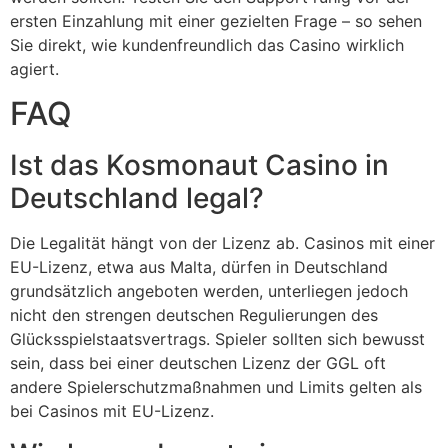
ersten Einzahlung mit einer gezielten Frage – so sehen
Sie direkt, wie kundenfreundlich das Casino wirklich
agiert.
FAQ
Ist das Kosmonaut Casino in
Deutschland legal?
Die Legalität hängt von der Lizenz ab. Casinos mit einer
EU-Lizenz, etwa aus Malta, dürfen in Deutschland
grundsätzlich angeboten werden, unterliegen jedoch
nicht den strengen deutschen Regulierungen des
Glücksspielstaatsvertrags. Spieler sollten sich bewusst
sein, dass bei einer deutschen Lizenz der GGL oft
andere Spielerschutzmaßnahmen und Limits gelten als
bei Casinos mit EU-Lizenz.