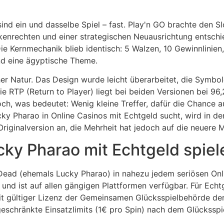
nd ein und dasselbe Spiel – fast. Play'n GO brachte den Sl
enrechten und einer strategischen Neuausrichtung entschied
 Kernmechanik blieb identisch: 5 Walzen, 10 Gewinnlinien,
nd eine ägyptische Theme.
er Natur. Das Design wurde leicht überarbeitet, die Symbo
e RTP (Return to Player) liegt bei beiden Versionen bei 96,2
t hoch, was bedeutet: Wenig kleine Treffer, dafür die Chance
y Pharao in Online Casinos mit Echtgeld sucht, wird in de
iginalversion an, die Mehrheit hat jedoch auf die neuere 
ky Pharao mit Echtgeld spiel
Dead (ehemals Lucky Pharao) in nahezu jedem seriösen Onl
und ist auf allen gängigen Plattformen verfügbar. Für Ech
mit gültiger Lizenz der Gemeinsamen Glücksspielbehörde der
eschränkte Einsatzlimits (1€ pro Spin) nach dem Glücksspi