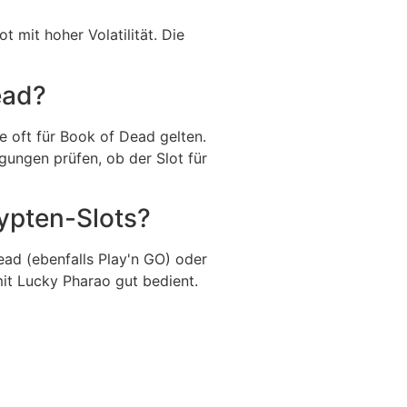
t mit hoher Volatilität. Die
ead?
e oft für Book of Dead gelten.
ungen prüfen, ob der Slot für
ypten-Slots?
ead (ebenfalls Play'n GO) oder
mit Lucky Pharao gut bedient.