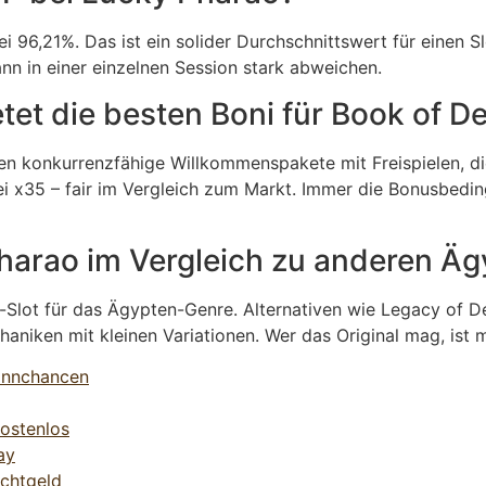
ei 96,21%. Das ist ein solider Durchschnittswert für einen Slo
nn in einer einzelnen Session stark abweichen.
tet die besten Boni für Book of D
en konkurrenzfähige Willkommenspakete mit Freispielen, di
 x35 – fair im Vergleich zum Markt. Immer die Bonusbeding
harao im Vergleich zu anderen Äg
-Slot für das Ägypten-Genre. Alternativen wie Legacy of D
aniken mit kleinen Variationen. Wer das Original mag, ist 
winnchancen
kostenlos
ay
echtgeld