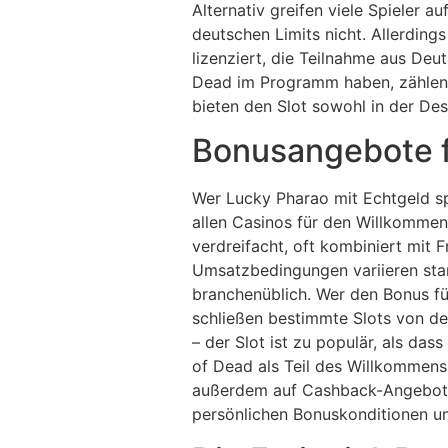
Alternativ greifen viele Spieler 
deutschen Limits nicht. Allerdings
lizenziert, die Teilnahme aus Deu
Dead im Programm haben, zählen u
bieten den Slot sowohl in der Des
Bonusangebote f
Wer Lucky Pharao mit Echtgeld sp
allen Casinos für den Willkommen
verdreifacht, oft kombiniert mit F
Umsatzbedingungen variieren stark
branchenüblich. Wer den Bonus f
schließen bestimmte Slots von de
– der Slot ist zu populär, als da
of Dead als Teil des Willkommens
außerdem auf Cashback-Angebote
persönlichen Bonuskonditionen un