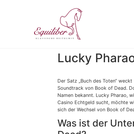
Lucky Pharao
Der Satz „Buch des Toten“ weckt 
Soundtrack von Book of Dead. Doc
Namen bekannt. Lucky Pharao, wie 
Casino Echtgeld sucht, möchte wi
sich der Wechsel von Book of De
Was ist der Unt