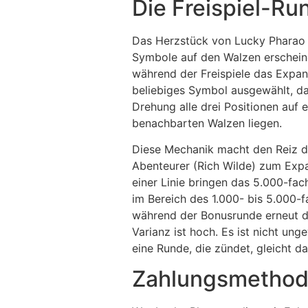
Die Freispiel-R
Das Herzstück von Lucky Pharao (
Symbole auf den Walzen erscheine
während der Freispiele das Expan
beliebiges Symbol ausgewählt, d
Drehung alle drei Positionen auf 
benachbarten Walzen liegen.
Diese Mechanik macht den Reiz de
Abenteurer (Rich Wilde) zum Exp
einer Linie bringen das 5.000-fa
im Bereich des 1.000- bis 5.000-
während der Bonusrunde erneut dr
Varianz ist hoch. Es ist nicht un
eine Runde, die zündet, gleicht d
Zahlungsmethode