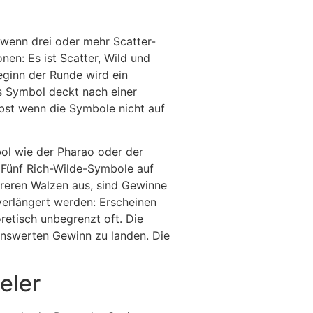
 wenn drei oder mehr Scatter-
en: Es ist Scatter, Wild und
eginn der Runde wird ein
s Symbol deckt nach einer
elbst wenn die Symbole nicht auf
ol wie der Pharao oder der
 Fünf Rich-Wilde-Symbole auf
hreren Walzen aus, sind Gewinne
verlängert werden: Erscheinen
retisch unbegrenzt oft. Die
nenswerten Gewinn zu landen. Die
eler