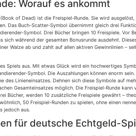
unde: Worauf es ankommt
Book of Dead) ist die Freispiel-Runde. Sie wird ausgelöst,
n. Das Buch-Scatter-Symbol übernimmt gleich drei Funktion
dierender-Symbol. Drei Bücher bringen 10 Freispiele. Vor B
as sich während der gesamten Bonusrunde ausdehnt. Diese
einer Walze ab und zahlt auf allen aktiven Gewinnlinien – s
s Spiels aus. Mit etwas Glück wird ein hochwertiges Symb
andierender-Symbol. Die Auszahlungen können enorm sein.
che des Linieneinsatzes. Dehnen sich diese Symbole auf me
fachen Gesamteinsatzes möglich. Die Freispiel-Runde kann 
ei Bücher, werden 10 zusätzliche Freispiele gewährt – theo
gewöhnlich, 50 Freispiel-Runden zu spielen, ohne einen nen
as jedoch aus.
n für deutsche Echtgeld-Spi