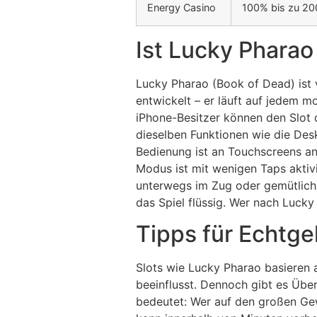
Energy Casino
100% bis zu 20
Ist Lucky Pharao
Lucky Pharao (Book of Dead) ist 
entwickelt – er läuft auf jedem
iPhone-Besitzer können den Slot d
dieselben Funktionen wie die Desk
Bedienung ist an Touchscreens ang
Modus ist mit wenigen Taps aktivi
unterwegs im Zug oder gemütlich 
das Spiel flüssig. Wer nach Luck
Tipps für Echtge
Slots wie Lucky Pharao basieren 
beeinflusst. Dennoch gibt es Über
bedeutet: Wer auf den großen Gew