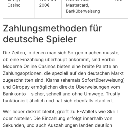
Casino
200€
Mastercard,
Banküberweisung
Zahlungsmethoden für
deutsche Spieler
Die Zeiten, in denen man sich Sorgen machen musste,
ob eine Einzahlung überhaupt ankommt, sind vorbei.
Moderne Online Casinos bieten eine breite Palette an
Zahlungsoptionen, die speziell auf den deutschen Markt
zugeschnitten sind. Klarna (ehemals Sofortüberweisung)
und Giropay ermöglichen direkte Überweisungen vom
Bankkonto – sicher, schnell und ohne Umwege. Trustly
funktioniert ähnlich und hat sich ebenfalls etabliert.
Wer lieber diskret bleibt, greift zu E-Wallets wie Skrill
oder Neteller. Die Einzahlung erfolgt innerhalb von
Sekunden, und auch Auszahlungen landen deutlich