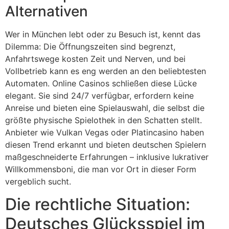
Alternativen
Wer in München lebt oder zu Besuch ist, kennt das
Dilemma: Die Öffnungszeiten sind begrenzt,
Anfahrtswege kosten Zeit und Nerven, und bei
Vollbetrieb kann es eng werden an den beliebtesten
Automaten. Online Casinos schließen diese Lücke
elegant. Sie sind 24/7 verfügbar, erfordern keine
Anreise und bieten eine Spielauswahl, die selbst die
größte physische Spielothek in den Schatten stellt.
Anbieter wie Vulkan Vegas oder Platincasino haben
diesen Trend erkannt und bieten deutschen Spielern
maßgeschneiderte Erfahrungen – inklusive lukrativer
Willkommensboni, die man vor Ort in dieser Form
vergeblich sucht.
Die rechtliche Situation:
Deutsches Glücksspiel im