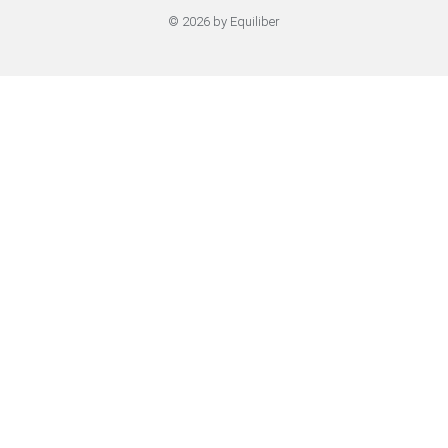
© 2026 by Equiliber