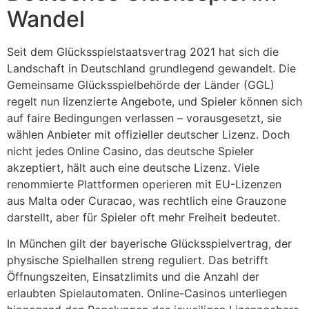
Wandel
Seit dem Glücksspielstaatsvertrag 2021 hat sich die
Landschaft in Deutschland grundlegend gewandelt. Die
Gemeinsame Glücksspielbehörde der Länder (GGL)
regelt nun lizenzierte Angebote, und Spieler können sich
auf faire Bedingungen verlassen – vorausgesetzt, sie
wählen Anbieter mit offizieller deutscher Lizenz. Doch
nicht jedes Online Casino, das deutsche Spieler
akzeptiert, hält auch eine deutsche Lizenz. Viele
renommierte Plattformen operieren mit EU-Lizenzen
aus Malta oder Curacao, was rechtlich eine Grauzone
darstellt, aber für Spieler oft mehr Freiheit bedeutet.
In München gilt der bayerische Glücksspielvertrag, der
physische Spielhallen streng reguliert. Das betrifft
Öffnungszeiten, Einsatzlimits und die Anzahl der
erlaubten Spielautomaten. Online-Casinos unterliegen