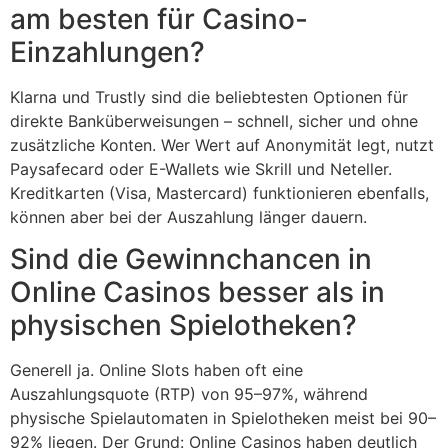
am besten für Casino-
Einzahlungen?
Klarna und Trustly sind die beliebtesten Optionen für
direkte Banküberweisungen – schnell, sicher und ohne
zusätzliche Konten. Wer Wert auf Anonymität legt, nutzt
Paysafecard oder E-Wallets wie Skrill und Neteller.
Kreditkarten (Visa, Mastercard) funktionieren ebenfalls,
können aber bei der Auszahlung länger dauern.
Sind die Gewinnchancen in
Online Casinos besser als in
physischen Spielotheken?
Generell ja. Online Slots haben oft eine
Auszahlungsquote (RTP) von 95–97%, während
physische Spielautomaten in Spielotheken meist bei 90–
92% liegen. Der Grund: Online Casinos haben deutlich