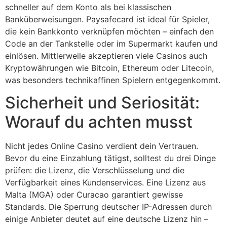
schneller auf dem Konto als bei klassischen
Banküberweisungen. Paysafecard ist ideal für Spieler,
die kein Bankkonto verknüpfen möchten – einfach den
Code an der Tankstelle oder im Supermarkt kaufen und
einlösen. Mittlerweile akzeptieren viele Casinos auch
Kryptowährungen wie Bitcoin, Ethereum oder Litecoin,
was besonders technikaffinen Spielern entgegenkommt.
Sicherheit und Seriosität:
Worauf du achten musst
Nicht jedes Online Casino verdient dein Vertrauen.
Bevor du eine Einzahlung tätigst, solltest du drei Dinge
prüfen: die Lizenz, die Verschlüsselung und die
Verfügbarkeit eines Kundenservices. Eine Lizenz aus
Malta (MGA) oder Curacao garantiert gewisse
Standards. Die Sperrung deutscher IP-Adressen durch
einige Anbieter deutet auf eine deutsche Lizenz hin –