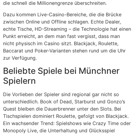
die schnell die Millionengrenze überschreiten.
Dazu kommen Live-Casino-Bereiche, die die Brücke
zwischen Online und Offline schlagen. Echte Dealer,
echte Tische, HD-Streaming – die Technologie hat einen
Punkt erreicht, an dem man fast vergisst, dass man
nicht physisch im Casino sitzt. Blackjack, Roulette,
Baccarat und Poker-Varianten stehen rund um die Uhr
zur Verfügung.
Beliebte Spiele bei Münchner
Spielern
Die Vorlieben der Spieler sind regional gar nicht so
unterschiedlich. Book of Dead, Starburst und Gonzo’s
Quest bleiben die Dauerbrenner unter den Slots. Bei
Tischspielen dominiert Roulette, gefolgt von Blackjack.
Ein wachsender Trend: Spielshows wie Crazy Time oder
Monopoly Live, die Unterhaltung und Glücksspiel