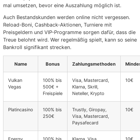
mal umsetzen, bevor eine Auszahlung möglich ist.
Auch Bestandskunden werden online nicht vergessen.
Reload-Boni, Cashback-Aktionen, Turniere mit
Preisgeldern und VIP-Programme sorgen dafür, dass die
Treue belohnt wird. Wer regelmäßig spielt, kann so seine
Bankroll signifikant strecken.
Name
Bonus
Zahlungsmethoden
Minde
Vulkan
100% bis
Visa, Mastercard,
10€
Vegas
500€ +
Klarna, Skrill,
Freispiele
Neteller, Krypto
Platincasino
100% bis
Trustly, Giropay,
10€
250€
Visa, Mastercard,
Paysafecard
Energy
100% bis
Klarna, Visa,
10€