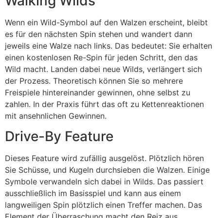
Walking Wilds
Wenn ein Wild-Symbol auf den Walzen erscheint, bleibt
es für den nächsten Spin stehen und wandert dann
jeweils eine Walze nach links. Das bedeutet: Sie erhalten
einen kostenlosen Re-Spin für jeden Schritt, den das
Wild macht. Landen dabei neue Wilds, verlängert sich
der Prozess. Theoretisch können Sie so mehrere
Freispiele hintereinander gewinnen, ohne selbst zu
zahlen. In der Praxis führt das oft zu Kettenreaktionen
mit ansehnlichen Gewinnen.
Drive-By Feature
Dieses Feature wird zufällig ausgelöst. Plötzlich hören
Sie Schüsse, und Kugeln durchsieben die Walzen. Einige
Symbole verwandeln sich dabei in Wilds. Das passiert
ausschließlich im Basisspiel und kann aus einem
langweiligen Spin plötzlich einen Treffer machen. Das
Element der Überraschung macht den Reiz aus.