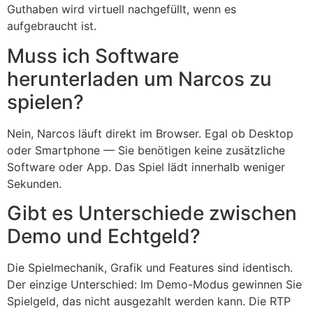
Guthaben wird virtuell nachgefüllt, wenn es
aufgebraucht ist.
Muss ich Software
herunterladen um Narcos zu
spielen?
Nein, Narcos läuft direkt im Browser. Egal ob Desktop
oder Smartphone — Sie benötigen keine zusätzliche
Software oder App. Das Spiel lädt innerhalb weniger
Sekunden.
Gibt es Unterschiede zwischen
Demo und Echtgeld?
Die Spielmechanik, Grafik und Features sind identisch.
Der einzige Unterschied: Im Demo-Modus gewinnen Sie
Spielgeld, das nicht ausgezahlt werden kann. Die RTP