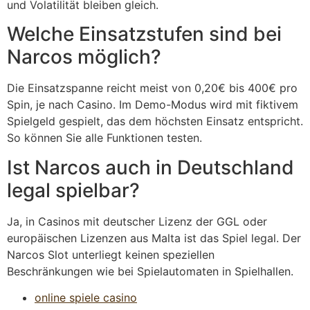
und Volatilität bleiben gleich.
Welche Einsatzstufen sind bei
Narcos möglich?
Die Einsatzspanne reicht meist von 0,20€ bis 400€ pro
Spin, je nach Casino. Im Demo-Modus wird mit fiktivem
Spielgeld gespielt, das dem höchsten Einsatz entspricht.
So können Sie alle Funktionen testen.
Ist Narcos auch in Deutschland
legal spielbar?
Ja, in Casinos mit deutscher Lizenz der GGL oder
europäischen Lizenzen aus Malta ist das Spiel legal. Der
Narcos Slot unterliegt keinen speziellen
Beschränkungen wie bei Spielautomaten in Spielhallen.
online spiele casino