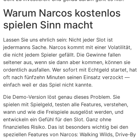
Warum Narcos kostenlos
spielen Sinn macht
Lassen Sie uns ehrlich sein: Nicht jeder Slot ist
jedermanns Sache. Narcos kommt mit einer Volatilität,
die nicht jedem Spieler gefällt. Die Gewinne fallen
seltener aus, wenn sie dann aber kommen, können sie
ordentlich ausfallen. Wer sofort mit Echtgeld startet, hat
oft nach fünfzehn Minuten seinen Einsatz verzockt —
einfach weil er das Spiel nicht kannte.
Die Demo-Version löst genau dieses Problem. Sie
spielen mit Spielgeld, testen alle Features, verstehen,
wann und wie die Freispiele ausgelöst werden, und
entwickeln ein Gefühl für den Slot. Ganz ohne
finanzielles Risiko. Das ist besonders wichtig bei den
speziellen Features von Narcos: Walking Wilds, Drive-By