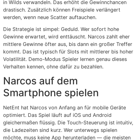
in Wilds verwandeln. Das erhöht die Gewinnchancen
drastisch. Zusätzlich können Freispiele verlängert
werden, wenn neue Scatter auftauchen.
Die Strategie ist simpel: Geduld. Wer sofort hohe
Gewinne erwartet, wird enttäuscht. Narcos zahlt eher
mittlere Gewinne öfter aus, bis dann ein großer Treffer
kommt. Das ist typisch für Slots mit mittlerer bis hoher
Volatilität. Demo-Modus Spieler lernen genau dieses
Verhalten kennen, ohne dafür zu bezahlen.
Narcos auf dem
Smartphone spielen
NetEnt hat Narcos von Anfang an für mobile Geräte
optimiert. Das Spiel läuft auf iOS und Android
gleichermaßen flüssig. Die Touch-Steuerung ist intuitiv,
die Ladezeiten sind kurz. Wer unterwegs spielen
möchte, muss keine App herunterladen — die meisten