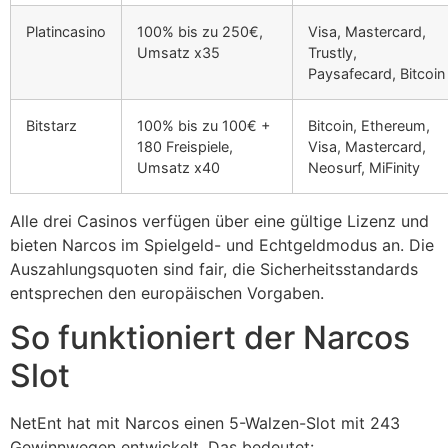
Platincasino
100% bis zu 250€,
Visa, Mastercard,
Umsatz x35
Trustly,
Paysafecard, Bitcoin
Bitstarz
100% bis zu 100€ +
Bitcoin, Ethereum,
180 Freispiele,
Visa, Mastercard,
Umsatz x40
Neosurf, MiFinity
Alle drei Casinos verfügen über eine gültige Lizenz und
bieten Narcos im Spielgeld- und Echtgeldmodus an. Die
Auszahlungsquoten sind fair, die Sicherheitsstandards
entsprechen den europäischen Vorgaben.
So funktioniert der Narcos
Slot
NetEnt hat mit Narcos einen 5-Walzen-Slot mit 243
Gewinnwegen entwickelt. Das bedeutet: