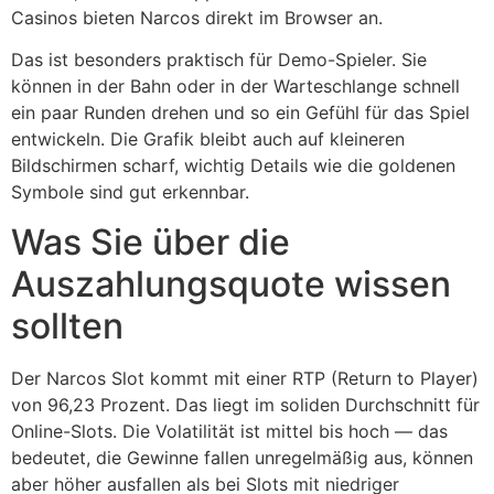
Casinos bieten Narcos direkt im Browser an.
Das ist besonders praktisch für Demo-Spieler. Sie
können in der Bahn oder in der Warteschlange schnell
ein paar Runden drehen und so ein Gefühl für das Spiel
entwickeln. Die Grafik bleibt auch auf kleineren
Bildschirmen scharf, wichtig Details wie die goldenen
Symbole sind gut erkennbar.
Was Sie über die
Auszahlungsquote wissen
sollten
Der Narcos Slot kommt mit einer RTP (Return to Player)
von 96,23 Prozent. Das liegt im soliden Durchschnitt für
Online-Slots. Die Volatilität ist mittel bis hoch — das
bedeutet, die Gewinne fallen unregelmäßig aus, können
aber höher ausfallen als bei Slots mit niedriger