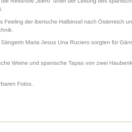
die Reitshow „Ibero“ unter der Leitung
des spanisch
.
s Feeling der iberische Halbinsel nach Österreich 
chnik.
 Sängerin Maria Jesus Una Ruciero sorgten für Gäns
sische Weine und spanische Tapas von zwei Hauben
rbaren Fotos.