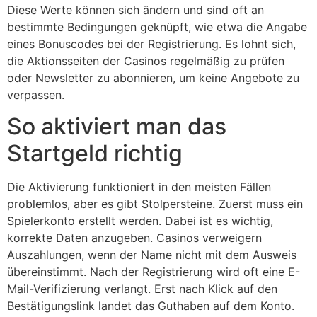
Diese Werte können sich ändern und sind oft an
bestimmte Bedingungen geknüpft, wie etwa die Angabe
eines Bonuscodes bei der Registrierung. Es lohnt sich,
die Aktionsseiten der Casinos regelmäßig zu prüfen
oder Newsletter zu abonnieren, um keine Angebote zu
verpassen.
So aktiviert man das
Startgeld richtig
Die Aktivierung funktioniert in den meisten Fällen
problemlos, aber es gibt Stolpersteine. Zuerst muss ein
Spielerkonto erstellt werden. Dabei ist es wichtig,
korrekte Daten anzugeben. Casinos verweigern
Auszahlungen, wenn der Name nicht mit dem Ausweis
übereinstimmt. Nach der Registrierung wird oft eine E-
Mail-Verifizierung verlangt. Erst nach Klick auf den
Bestätigungslink landet das Guthaben auf dem Konto.