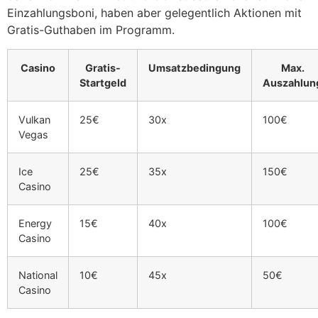
Einzahlungsboni, haben aber gelegentlich Aktionen mit
Gratis-Guthaben im Programm.
Casino
Gratis-
Umsatzbedingung
Max.
Startgeld
Auszahlun
Vulkan
25€
30x
100€
Vegas
Ice
25€
35x
150€
Casino
Energy
15€
40x
100€
Casino
National
10€
45x
50€
Casino