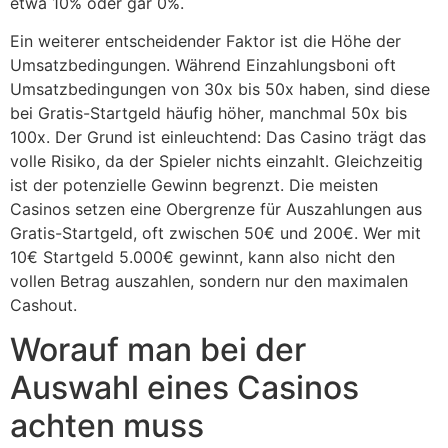
etwa 10% oder gar 0%.
Ein weiterer entscheidender Faktor ist die Höhe der
Umsatzbedingungen. Während Einzahlungsboni oft
Umsatzbedingungen von 30x bis 50x haben, sind diese
bei Gratis-Startgeld häufig höher, manchmal 50x bis
100x. Der Grund ist einleuchtend: Das Casino trägt das
volle Risiko, da der Spieler nichts einzahlt. Gleichzeitig
ist der potenzielle Gewinn begrenzt. Die meisten
Casinos setzen eine Obergrenze für Auszahlungen aus
Gratis-Startgeld, oft zwischen 50€ und 200€. Wer mit
10€ Startgeld 5.000€ gewinnt, kann also nicht den
vollen Betrag auszahlen, sondern nur den maximalen
Cashout.
Worauf man bei der
Auswahl eines Casinos
achten muss