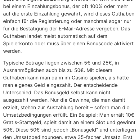
bei einem Einzahlungsbonus, der oft 100% oder mehr
auf die erste Einzahlung gewährt, wird dieses Guthaben
einfach für die Registrierung oder manchmal sogar nur
für die Bestätigung der E-Mail-Adresse vergeben. Das
Guthaben landet meist automatisch auf dem
Spielerkonto oder muss über einen Bonuscode aktiviert
werden.
Typische Beträge liegen zwischen 5€ und 25€, in
Ausnahmöglichen auch bis zu 50€. Mit diesem
Guthaben kann man dann im Casino spielen, als hätte
man eigenes Geld eingezahlt. Der entscheidende
Unterschied: Das Bonusgeld selbst kann nicht
ausgezahlt werden. Nur die Gewinne, die man damit
erzielt, stehen zur Auszahlung bereit – sofern man die
Umsatzbedingungen erfüllt. Ein Beispiel: Man erhält 10€
Gratis-Startgeld, spielt damit an einem Slot und gewinnt
50€. Diese 50€ sind jedoch „Bonusgeld“ und unterliegen
den Umsatzbedingungen, etwa 35-facher Umsatz. Erst