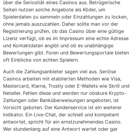
über die Seriosität eines Casinos aus. Betrügerische
Seiten nutzen solche Angebote als Köder, um
Spielerdaten zu sammeln oder Einzahlungen zu locken,
ohne jemals auszuzahlen. Daher sollte man vor der
Registrierung prüfen, ob das Casino über eine gültige
Lizenz verfügt, ob es im Impressum eine echte Adresse
und Kontaktdaten angibt und ob es unabhängige
Bewertungen gibt. Foren und Bewertungsportale bieten
oft Einblicke von echten Spielern.
Auch die Zahlungsanbieter sagen viel aus. Seriöse
Casinos arbeiten mit etablierten Methoden wie Visa,
Mastercard, Klarna, Trustly oder E-Wallets wie Skrill und
Neteller. Fehlen diese und werden nur obskure Krypto-
Zahlungen oder Banküberweisungen angeboten, ist
Vorsicht geboten. Der Kundenservice ist ein weiterer
Indikator. Ein Live-Chat, der schnell und kompetent
antwortet, spricht für ein ernstzunehmendes Casino.
Wer stundenlang auf eine Antwort wartet oder gar