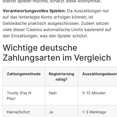
diskret spielen möchte, schätzt diese Anonymität.
Verantwortungsvolles Spielen:
Da Auszahlungen nur
auf das hinterlegte Konto erfolgen können, ist
Geldwäsche praktisch ausgeschlossen. Zudem setzen
viele dieser Casinos automatische Limits basierend auf
den Einzahlungen, was den Spieler schützt.
Wichtige deutsche
Zahlungsarten im Vergleich
Zahlungsmethode
Registrierung
Auszahlungsdauer
nötig?
Trustly (Pay N
Nein
5-15 Minuten
Play)
Klarna/Sofort
Ja
1-3 Werktage