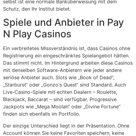
selbst ist eine normale Banküberweisung mit dem
Schutz, den Ihr Institut bietet.
Spiele und Anbieter in Pay
N Play Casinos
Ein verbreitetes Missverständnis ist, dass Casinos ohne
Registrierung ein eingeschränktes Spielangebot hätten.
Das stimmt nicht. Im Hintergrund arbeiten diese Casinos
mit denselben Software-Anbietern wie jeder andere
seriöse Anbieter auch. Slots wie „Book of Dead“,
„Starburst“ oder „Gonzo's Quest“ sind Standard. Auch
Live-Casino-Spiele mit echten Dealern – Roulette,
Blackjack, Baccarat – sind verfügbar. Progressive
Jackpots wie „Mega Moolah“ oder „Divine Fortune“
finden sich ebenfalls im Portfolio.
Der einzige Unterschied liegt in der Präsentation. Ohne
Account können Sie keine Favoriten speichern, keine