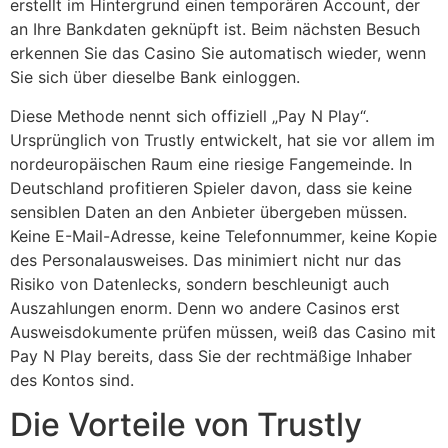
erstellt im Hintergrund einen temporären Account, der
an Ihre Bankdaten geknüpft ist. Beim nächsten Besuch
erkennen Sie das Casino Sie automatisch wieder, wenn
Sie sich über dieselbe Bank einloggen.
Diese Methode nennt sich offiziell „Pay N Play“.
Ursprünglich von Trustly entwickelt, hat sie vor allem im
nordeuropäischen Raum eine riesige Fangemeinde. In
Deutschland profitieren Spieler davon, dass sie keine
sensiblen Daten an den Anbieter übergeben müssen.
Keine E-Mail-Adresse, keine Telefonnummer, keine Kopie
des Personalausweises. Das minimiert nicht nur das
Risiko von Datenlecks, sondern beschleunigt auch
Auszahlungen enorm. Denn wo andere Casinos erst
Ausweisdokumente prüfen müssen, weiß das Casino mit
Pay N Play bereits, dass Sie der rechtmäßige Inhaber
des Kontos sind.
Die Vorteile von Trustly