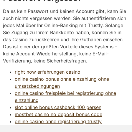
Da es kein Passwort und keinen Account gibt, kann Sie
auch nichts vergessen werden. Sie authentifizieren sich
jedes Mal über Ihr Online-Banking mit Trustly. Solange
Sie Zugang zu Ihrem Bankkonto haben, können Sie in
das Casino zurückkehren und Ihre Guthaben einsehen.
Das ist einer der größten Vorteile dieses Systems –
keine Account-Wiederherstellung, keine E-Mail-
Verifizierung, keine Sicherheitsfragen.
right now erfahrungen casino
online casino bonus ohne einzahlung ohne
umsatzbedingungen
online casino freispiele bei registrierung ohne
einzahlung
slot online bonus cashback 100 persen
mostbet casino no deposit bonus code
online casino ohne registrierung trustly