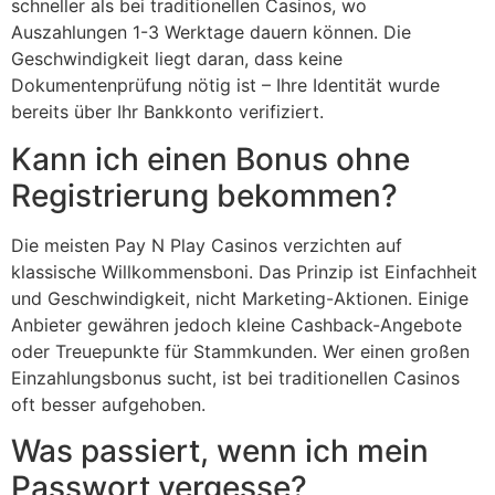
schneller als bei traditionellen Casinos, wo
Auszahlungen 1-3 Werktage dauern können. Die
Geschwindigkeit liegt daran, dass keine
Dokumentenprüfung nötig ist – Ihre Identität wurde
bereits über Ihr Bankkonto verifiziert.
Kann ich einen Bonus ohne
Registrierung bekommen?
Die meisten Pay N Play Casinos verzichten auf
klassische Willkommensboni. Das Prinzip ist Einfachheit
und Geschwindigkeit, nicht Marketing-Aktionen. Einige
Anbieter gewähren jedoch kleine Cashback-Angebote
oder Treuepunkte für Stammkunden. Wer einen großen
Einzahlungsbonus sucht, ist bei traditionellen Casinos
oft besser aufgehoben.
Was passiert, wenn ich mein
Passwort vergesse?