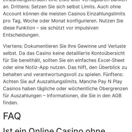
an. Drittens: Setzen Sie sich selbst Limits. Auch ohne
Account können die meisten Casinos Einzahlungslimits
pro Tag, Woche oder Monat konfigurieren. Nutzen Sie
diese Funktion – sie schützt vor impulsiven
Entscheidungen.
Viertens: Dokumentieren Sie Ihre Gewinne und Verluste
selbst. Da das Casino keine detaillierte Kontoübersicht
für Sie bereithält, sollten Sie ein einfaches Excel-Sheet
oder eine Notiz-App nutzen. Das hilft, den Überblick zu
behalten und verantwortungsvoll zu spielen. Fünftens:
Achten Sie auf Auszahlungslimits. Manche Pay N Play
Casinos haben tägliche oder wöchentliche Obergrenzen
für Auszahlungen – Informationen, die Sie in den AGB
finden.
FAQ
Ist ein Online Casino ohne