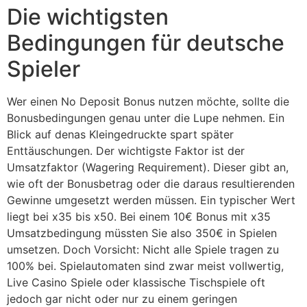
Die wichtigsten
Bedingungen für deutsche
Spieler
Wer einen No Deposit Bonus nutzen möchte, sollte die
Bonusbedingungen genau unter die Lupe nehmen. Ein
Blick auf denas Kleingedruckte spart später
Enttäuschungen. Der wichtigste Faktor ist der
Umsatzfaktor (Wagering Requirement). Dieser gibt an,
wie oft der Bonusbetrag oder die daraus resultierenden
Gewinne umgesetzt werden müssen. Ein typischer Wert
liegt bei x35 bis x50. Bei einem 10€ Bonus mit x35
Umsatzbedingung müssten Sie also 350€ in Spielen
umsetzen. Doch Vorsicht: Nicht alle Spiele tragen zu
100% bei. Spielautomaten sind zwar meist vollwertig,
Live Casino Spiele oder klassische Tischspiele oft
jedoch gar nicht oder nur zu einem geringen