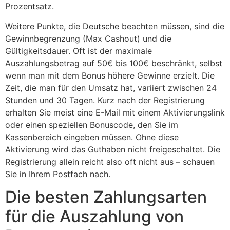
Prozentsatz.
Weitere Punkte, die Deutsche beachten müssen, sind die
Gewinnbegrenzung (Max Cashout) und die
Gültigkeitsdauer. Oft ist der maximale
Auszahlungsbetrag auf 50€ bis 100€ beschränkt, selbst
wenn man mit dem Bonus höhere Gewinne erzielt. Die
Zeit, die man für den Umsatz hat, variiert zwischen 24
Stunden und 30 Tagen. Kurz nach der Registrierung
erhalten Sie meist eine E-Mail mit einem Aktivierungslink
oder einen speziellen Bonuscode, den Sie im
Kassenbereich eingeben müssen. Ohne diese
Aktivierung wird das Guthaben nicht freigeschaltet. Die
Registrierung allein reicht also oft nicht aus – schauen
Sie in Ihrem Postfach nach.
Die besten Zahlungsarten
für die Auszahlung von