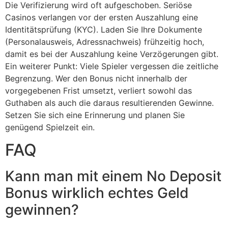
Die Verifizierung wird oft aufgeschoben. Seriöse
Casinos verlangen vor der ersten Auszahlung eine
Identitätsprüfung (KYC). Laden Sie Ihre Dokumente
(Personalausweis, Adressnachweis) frühzeitig hoch,
damit es bei der Auszahlung keine Verzögerungen gibt.
Ein weiterer Punkt: Viele Spieler vergessen die zeitliche
Begrenzung. Wer den Bonus nicht innerhalb der
vorgegebenen Frist umsetzt, verliert sowohl das
Guthaben als auch die daraus resultierenden Gewinne.
Setzen Sie sich eine Erinnerung und planen Sie
genügend Spielzeit ein.
FAQ
Kann man mit einem No Deposit
Bonus wirklich echtes Geld
gewinnen?