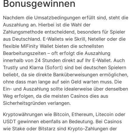
Bonusgewinnen
Nachdem die Umsatzbedingungen erfüllt sind, steht die
Auszahlung an. Hierbei ist die Wahl der
Zahlungsmethode entscheidend, besonders für Spieler
aus Deutschland. E-Wallets wie Skrill, Neteller oder die
flexible MiFinity Wallet bieten die schnellsten
Bearbeitungszeiten – oft erfolgt die Auszahlung
innerhalb von 24 Stunden direkt auf Ihr E-Wallet. Auch
Trustly und Klarna (Sofort) sind bei deutschen Spielern
beliebt, da sie direkte Banküberweisungen ermöglichen,
ohne dass man lange auf sein Geld warten muss. Die
Ein- und Auszahlung sollte idealerweise über denselben
Weg erfolgen, da die meisten Casinos dies aus
Sicherheitsgründen verlangen.
Kryptowährungen wie Bitcoin, Ethereum, Litecoin oder
USDT gewinnen ebenfalls an Bedeutung. Bei Casinos
wie Stake oder Bitstarz sind Krypto-Zahlungen der