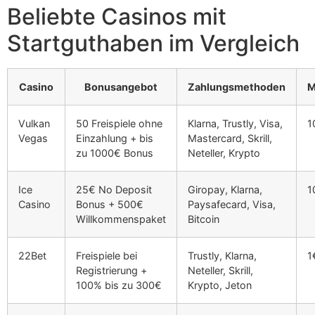
Beliebte Casinos mit
Startguthaben im Vergleich
Casino
Bonusangebot
Zahlungsmethoden
M
Vulkan
50 Freispiele ohne
Klarna, Trustly, Visa,
1
Vegas
Einzahlung + bis
Mastercard, Skrill,
zu 1000€ Bonus
Neteller, Krypto
Ice
25€ No Deposit
Giropay, Klarna,
1
Casino
Bonus + 500€
Paysafecard, Visa,
Willkommenspaket
Bitcoin
22Bet
Freispiele bei
Trustly, Klarna,
1
Registrierung +
Neteller, Skrill,
100% bis zu 300€
Krypto, Jeton