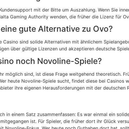
 Kundensupport mit der Bitte um Auszahlung. Wenn Sie inne
Malta Gaming Authority wenden, die früher die Lizenz für Ov
 eine gute Alternative zu Ovo?
e Casino sind solide Alternativen mit ähnlichem Spielangeb
ügen über gültige Lizenzen und akzeptieren deutsche Spiele
sino noch Novoline-Spiele?
r möglich sind, ist diese Frage weitgehend theoretisch. Fr
er heute Novoline-Spiele sucht, findet diese bei Casinos
bieter ihre eigenen Herausforderungen mit der deutschen 
ich in einem Satz zusammenfassen: Es war einmal ein solid
mitgegangen ist. Für Spieler, die früher dort ihr Glück vers
it Novoline-Fokus. Wer heute noch Guthaben dort hat, soll