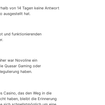
rhalb von 14 Tagen keine Antwort
o ausgestellt hat.
ot und funktionierenden
r.
üher war Novoline ein
 wie Quasar Gaming oder
Regulierung haben.
es Casino, das den Weg in die
ucht haben, bleibt die Erinnerung
te sich schnellstmöglich um eine