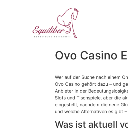
Ovo Casino E
Wer auf der Suche nach einem Onli
Ovo Casino gehört dazu – und gena
Anbieter in der Bedeutungslosigke
Slots und Tischspiele, aber die a
eingestellt, nachdem die neue Glü
und welche Alternativen es gibt –
Was ist aktuell 