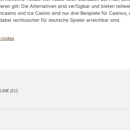
ren gilt: Die Alternativen sind verfügbar und bieten teilw
casino und Ice Casino sind nur drei Beispiele für Casinos, 
bei rechtssicher für deutsche Spieler erreichbar sind.
 codes
INIE (EU)