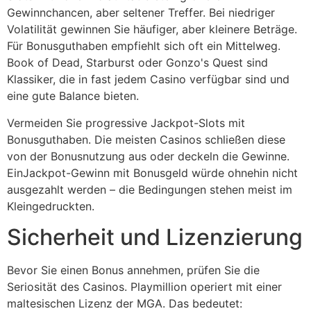
Gewinnchancen, aber seltener Treffer. Bei niedriger
Volatilität gewinnen Sie häufiger, aber kleinere Beträge.
Für Bonusguthaben empfiehlt sich oft ein Mittelweg.
Book of Dead, Starburst oder Gonzo's Quest sind
Klassiker, die in fast jedem Casino verfügbar sind und
eine gute Balance bieten.
Vermeiden Sie progressive Jackpot-Slots mit
Bonusguthaben. Die meisten Casinos schließen diese
von der Bonusnutzung aus oder deckeln die Gewinne.
EinJackpot-Gewinn mit Bonusgeld würde ohnehin nicht
ausgezahlt werden – die Bedingungen stehen meist im
Kleingedruckten.
Sicherheit und Lizenzierung
Bevor Sie einen Bonus annehmen, prüfen Sie die
Seriosität des Casinos. Playmillion operiert mit einer
maltesischen Lizenz der MGA. Das bedeutet: