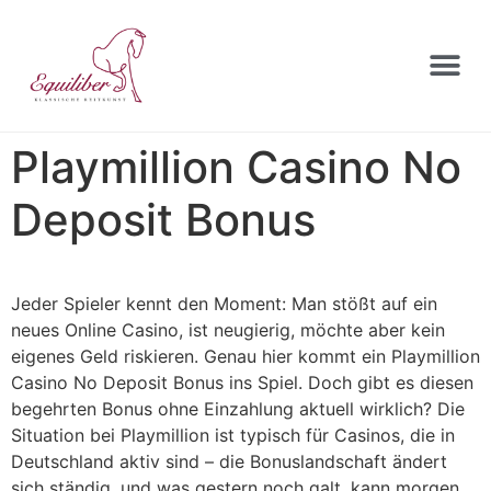
Playmillion Casino No
Deposit Bonus
Jeder Spieler kennt den Moment: Man stößt auf ein
neues Online Casino, ist neugierig, möchte aber kein
eigenes Geld riskieren. Genau hier kommt ein Playmillion
Casino No Deposit Bonus ins Spiel. Doch gibt es diesen
begehrten Bonus ohne Einzahlung aktuell wirklich? Die
Situation bei Playmillion ist typisch für Casinos, die in
Deutschland aktiv sind – die Bonuslandschaft ändert
sich ständig, und was gestern noch galt, kann morgen