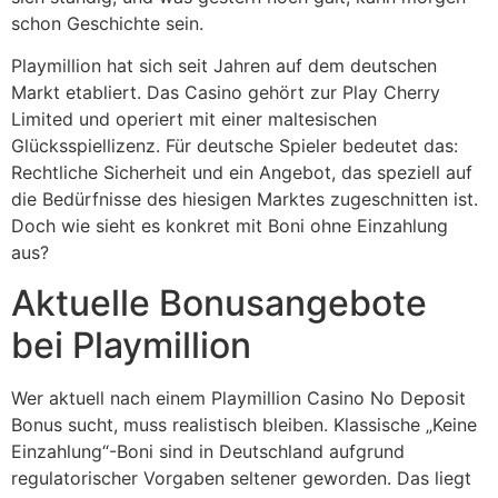
schon Geschichte sein.
Playmillion hat sich seit Jahren auf dem deutschen
Markt etabliert. Das Casino gehört zur Play Cherry
Limited und operiert mit einer maltesischen
Glücksspiellizenz. Für deutsche Spieler bedeutet das:
Rechtliche Sicherheit und ein Angebot, das speziell auf
die Bedürfnisse des hiesigen Marktes zugeschnitten ist.
Doch wie sieht es konkret mit Boni ohne Einzahlung
aus?
Aktuelle Bonusangebote
bei Playmillion
Wer aktuell nach einem Playmillion Casino No Deposit
Bonus sucht, muss realistisch bleiben. Klassische „Keine
Einzahlung“-Boni sind in Deutschland aufgrund
regulatorischer Vorgaben seltener geworden. Das liegt