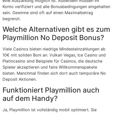
eine Auszahlung möglich ist. Außerdem müssen Ihr
Konto verifiziert und alle Bonusbedingungen eingehalten
sein. Gewinne sind oft auf einen Maximalbetrag
begrenzt.
Welche Alternativen gibt es zum
Playmillion No Deposit Bonus?
Viele Casinos bieten niedrige Mindesteinzahlungen ab
10€ mit soliden Boni an. Vulkan Vegas, Ice Casino und
Platincasino sind Beispiele für Casinos, die deutsche
Spieler akzeptieren und faire Willkommenspakete
bieten. Manchmal finden sich dort auch temporäre No
Deposit Aktionen.
Funktioniert Playmillion auch
auf dem Handy?
Ja, Playmillion ist vollständig mobil optimiert. Sie