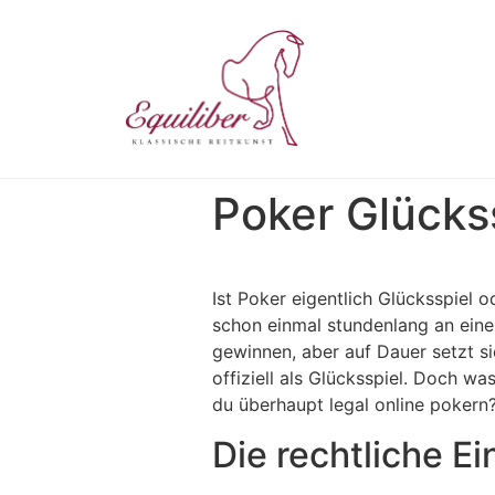
Poker Glücks
Ist Poker eigentlich Glücksspiel 
schon einmal stundenlang an eine
gewinnen, aber auf Dauer setzt si
offiziell als Glücksspiel. Doch w
du überhaupt legal online pokern
Die rechtliche E