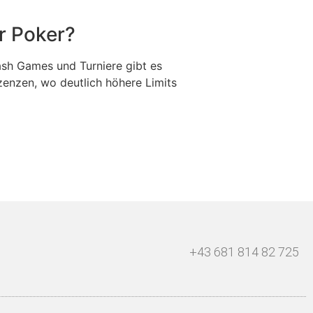
r Poker?
Cash Games und Turniere gibt es
zenzen, wo deutlich höhere Limits
+43 681 814 82 725