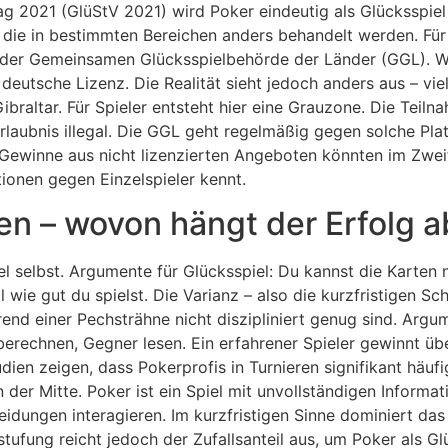
 2021 (GlüStV 2021) wird Poker eindeutig als Glücksspiel k
die in bestimmten Bereichen anders behandelt werden. Für 
 der Gemeinsamen Glücksspielbehörde der Länder (GGL). We
e deutsche Lizenz. Die Realität sieht jedoch anders aus – vi
raltar. Für Spieler entsteht hier eine Grauzone. Die Teilnah
rlaubnis illegal. Die GGL geht regelmäßig gegen solche Pla
 Gewinne aus nicht lizenzierten Angeboten könnten im Zweife
ionen gegen Einzelspieler kennt.
n – wovon hängt der Erfolg a
el selbst. Argumente für Glücksspiel: Du kannst die Karten n
al wie gut du spielst. Die Varianz – also die kurzfristigen 
rend einer Pechsträhne nicht diszipliniert genug sind. Argu
s berechnen, Gegner lesen. Ein erfahrener Spieler gewinnt 
en zeigen, dass Pokerprofis in Turnieren signifikant häufig
 in der Mitte. Poker ist ein Spiel mit unvollständigen Inform
eidungen interagieren. Im kurzfristigen Sinne dominiert das
nstufung reicht jedoch der Zufallsanteil aus, um Poker als Gl