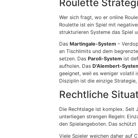
Roulette Strategi
Wer sich fragt, wo er online Roulet
Roulette ist ein Spiel mit negat
strukturieren Systeme das Spiel 
Das
Martingale-System
– Verdopp
an Tischlimits und dem begrenzten
setzen. Das
Paroli-System
ist de
aufholen. Das
D'Alembert-Syste
geeignet, weil es weniger volatil 
Disziplin ist die einzige Strategie,
Rechtliche Situa
Die Rechtslage ist komplex. Seit 
unterliegen strengen Regeln: Ein
den Spielangeboten. Das schützt S
Viele Spieler weichen daher auf C