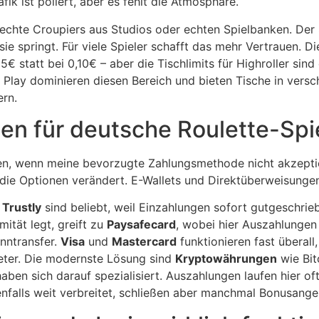
fik ist poliert, aber es fehlt die Atmosphäre.
echte Croupiers aus Studios oder echten Spielbanken. Der Sp
 sie springt. Für viele Spieler schafft das mehr Vertrauen. 
€ statt bei 0,10€ – aber die Tischlimits für Highroller sind 
Play dominieren diesen Bereich und bieten Tische in versc
rn.
n für deutsche Roulette-Spi
len, wenn meine bevorzugte Zahlungsmethode nicht akzeptier
 die Optionen verändert. E-Wallets und Direktüberweisunge
d
Trustly
sind beliebt, weil Einzahlungen sofort gutgeschri
ität legt, greift zu
Paysafecard
, wobei hier Auszahlungen
inntransfer.
Visa
und
Mastercard
funktionieren fast überal
eter. Die modernste Lösung sind
Kryptowährungen
wie Bit
aben sich darauf spezialisiert. Auszahlungen laufen hier of
benfalls weit verbreitet, schließen aber manchmal Bonusang