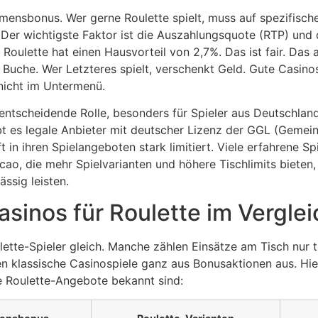
ensbonus. Wer gerne Roulette spielt, muss auf spezifische 
Der wichtigste Faktor ist die Auszahlungsquote (RTP) und d
Roulette hat einen Hausvorteil von 2,7%. Das ist fair. Das 
Buche. Wer Letzteres spielt, verschenkt Geld. Gute Casino
nicht im Untermenü.
 entscheidende Rolle, besonders für Spieler aus Deutschlan
bt es legale Anbieter mit deutscher Lizenz der GGL (Geme
ft in ihren Spielangeboten stark limitiert. Viele erfahrene 
o, die mehr Spielvarianten und höhere Tischlimits bieten, 
ssig leisten.
asinos für Roulette im Verglei
lette-Spieler gleich. Manche zählen Einsätze am Tisch nur
 klassische Casinospiele ganz aus Bonusaktionen aus. Hier
re Roulette-Angebote bekannt sind: