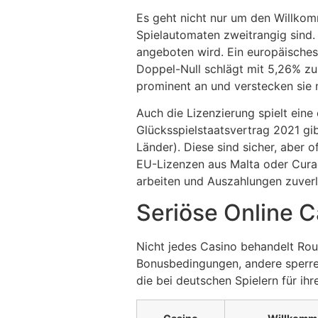
Es geht nicht nur um den Willkomm
Spielautomaten zweitrangig sind. 
angeboten wird. Ein europäisches 
Doppel-Null schlägt mit 5,26% zu 
prominent an und verstecken sie 
Auch die Lizenzierung spielt eine
Glücksspielstaatsvertrag 2021 gi
Länder). Diese sind sicher, aber o
EU-Lizenzen aus Malta oder Curaca
arbeiten und Auszahlungen zuverlä
Seriöse Online C
Nicht jedes Casino behandelt Rou
Bonusbedingungen, andere sperren
die bei deutschen Spielern für ih