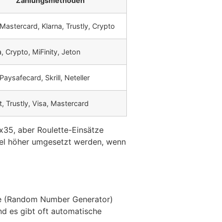
Zahlungsmethoden
 Mastercard, Klarna, Trustly, Crypto
a, Crypto, MiFinity, Jeton
Paysafecard, Skrill, Neteller
t, Trustly, Visa, Mastercard
x35, aber Roulette-Einsätze
viel höher umgesetzt werden, wenn
tte (Random Number Generator)
d es gibt oft automatische