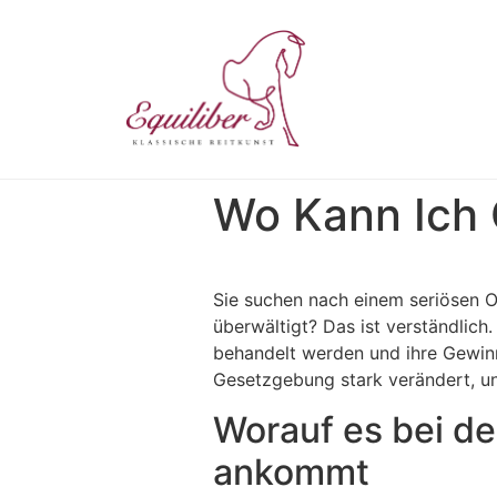
Wo Kann Ich 
Sie suchen nach einem seriösen Or
überwältigt? Das ist verständlich.
behandelt werden und ihre Gewin
Gesetzgebung stark verändert, und 
Worauf es bei de
ankommt