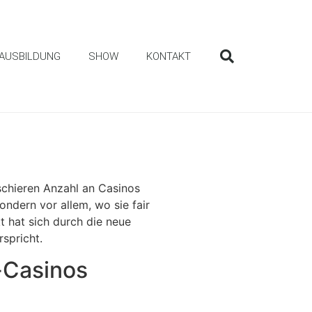
AUSBILDUNG
SHOW
KONTAKT
 schieren Anzahl an Casinos
sondern vor allem, wo sie fair
 hat sich durch die neue
rspricht.
e-Casinos