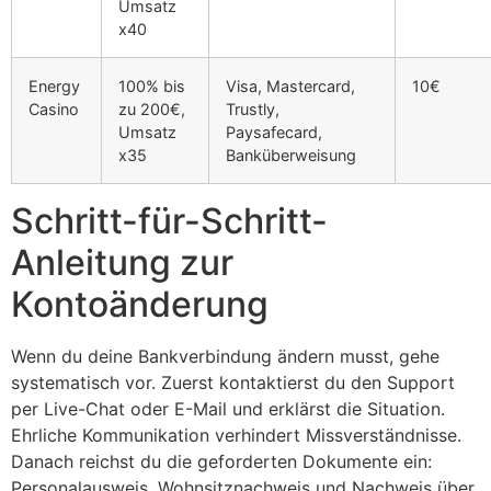
Umsatz
x40
Energy
100% bis
Visa, Mastercard,
10€
Casino
zu 200€,
Trustly,
Umsatz
Paysafecard,
x35
Banküberweisung
Schritt-für-Schritt-
Anleitung zur
Kontoänderung
Wenn du deine Bankverbindung ändern musst, gehe
systematisch vor. Zuerst kontaktierst du den Support
per Live-Chat oder E-Mail und erklärst die Situation.
Ehrliche Kommunikation verhindert Missverständnisse.
Danach reichst du die geforderten Dokumente ein:
Personalausweis, Wohnsitznachweis und Nachweis über