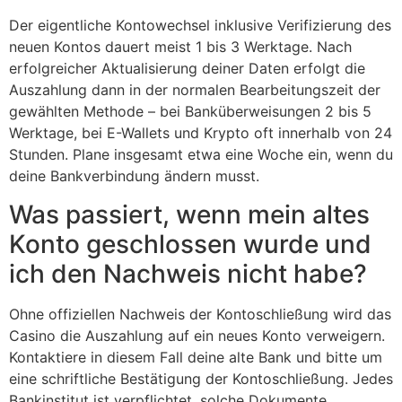
Der eigentliche Kontowechsel inklusive Verifizierung des
neuen Kontos dauert meist 1 bis 3 Werktage. Nach
erfolgreicher Aktualisierung deiner Daten erfolgt die
Auszahlung dann in der normalen Bearbeitungszeit der
gewählten Methode – bei Banküberweisungen 2 bis 5
Werktage, bei E-Wallets und Krypto oft innerhalb von 24
Stunden. Plane insgesamt etwa eine Woche ein, wenn du
deine Bankverbindung ändern musst.
Was passiert, wenn mein altes
Konto geschlossen wurde und
ich den Nachweis nicht habe?
Ohne offiziellen Nachweis der Kontoschließung wird das
Casino die Auszahlung auf ein neues Konto verweigern.
Kontaktiere in diesem Fall deine alte Bank und bitte um
eine schriftliche Bestätigung der Kontoschließung. Jedes
Bankinstitut ist verpflichtet, solche Dokumente