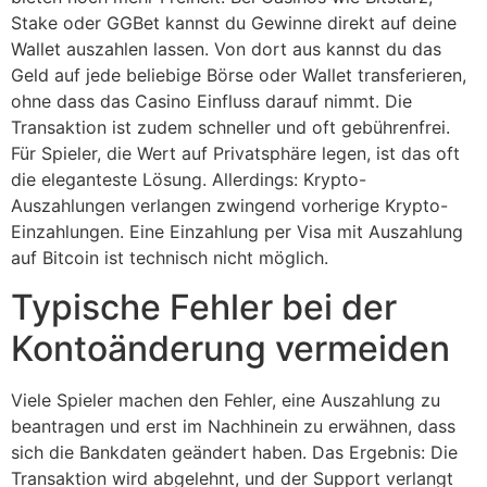
Stake oder GGBet kannst du Gewinne direkt auf deine
Wallet auszahlen lassen. Von dort aus kannst du das
Geld auf jede beliebige Börse oder Wallet transferieren,
ohne dass das Casino Einfluss darauf nimmt. Die
Transaktion ist zudem schneller und oft gebührenfrei.
Für Spieler, die Wert auf Privatsphäre legen, ist das oft
die eleganteste Lösung. Allerdings: Krypto-
Auszahlungen verlangen zwingend vorherige Krypto-
Einzahlungen. Eine Einzahlung per Visa mit Auszahlung
auf Bitcoin ist technisch nicht möglich.
Typische Fehler bei der
Kontoänderung vermeiden
Viele Spieler machen den Fehler, eine Auszahlung zu
beantragen und erst im Nachhinein zu erwähnen, dass
sich die Bankdaten geändert haben. Das Ergebnis: Die
Transaktion wird abgelehnt, und der Support verlangt