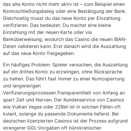
das alte Konto nicht mehr aktiv ist – zum Beispiel einen
Kontoschließungsbeleg oder eine Bestätigung der Bank.
Gleichzeitig musst du das neue Konto per Einzahlung
verifizieren. Das bedeutet: Du machst eine kleine
Einzahlung mit der neuen Karte oder via
Banküberweisung, wodurch das Casino die neuen IBAN-
Daten validieren kann. Erst danach wird die Auszahlung
auf das neue Konto freigegeben.
Ein häufiges Problem: Spieler versuchen, die Auszahlung
auf ein drittes Konto zu erzwingen, ohne Rücksprache
zu halten. Das führt fast immer zu einer Kontosperrung
und langwierigen
Verifizierungsprozessen.Transparentheit von Anfang an
spart Zeit und Nerven. Der Kundenservice von Casinos
wie Vulkan Vegas oder 22Bet ist in solchen Fällen oft
kulant, solange du passende Dokumente lieferst. Bei
deutschen lizenzierten Casinos ist der Prozess aufgrund
strengerer GGL-Vorgaben oft bürokratischer.