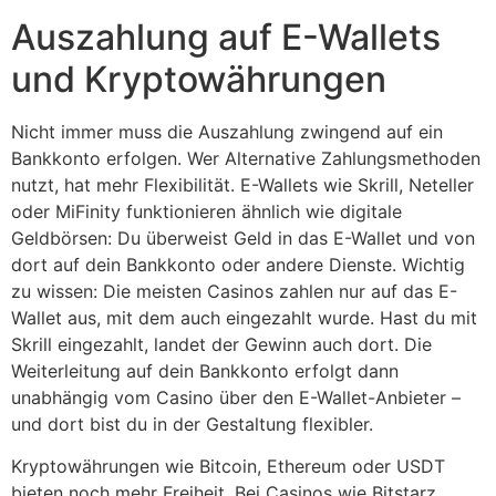
Auszahlung auf E-Wallets
und Kryptowährungen
Nicht immer muss die Auszahlung zwingend auf ein
Bankkonto erfolgen. Wer Alternative Zahlungsmethoden
nutzt, hat mehr Flexibilität. E-Wallets wie Skrill, Neteller
oder MiFinity funktionieren ähnlich wie digitale
Geldbörsen: Du überweist Geld in das E-Wallet und von
dort auf dein Bankkonto oder andere Dienste. Wichtig
zu wissen: Die meisten Casinos zahlen nur auf das E-
Wallet aus, mit dem auch eingezahlt wurde. Hast du mit
Skrill eingezahlt, landet der Gewinn auch dort. Die
Weiterleitung auf dein Bankkonto erfolgt dann
unabhängig vom Casino über den E-Wallet-Anbieter –
und dort bist du in der Gestaltung flexibler.
Kryptowährungen wie Bitcoin, Ethereum oder USDT
bieten noch mehr Freiheit. Bei Casinos wie Bitstarz,