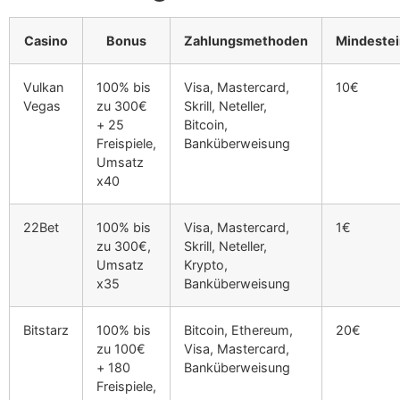
Casino
Bonus
Zahlungsmethoden
Mindestei
Vulkan
100% bis
Visa, Mastercard,
10€
Vegas
zu 300€
Skrill, Neteller,
+ 25
Bitcoin,
Freispiele,
Banküberweisung
Umsatz
x40
22Bet
100% bis
Visa, Mastercard,
1€
zu 300€,
Skrill, Neteller,
Umsatz
Krypto,
x35
Banküberweisung
Bitstarz
100% bis
Bitcoin, Ethereum,
20€
zu 100€
Visa, Mastercard,
+ 180
Banküberweisung
Freispiele,