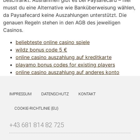
beschränkt. Ausnahmen gibt es bei Paysafecard – hier
musst du eine Alternative wie Banküberweisung wählen,
da Paysafecard keine Auszahlungen unterstützt. Die
genauen Regeln stehen in den AGB des jeweiligen
Casinos.
beliebteste online casino spiele
wildz bonus code 5 €
online casino auszahlung auf kreditkarte
playamo bonus codes for existing players
online casino auszahlung auf anderes konto
IMPRESSUM
DATENSCHUTZ
KONTAKT
COOKIE-RICHTLINIE (EU)
+43 681 814 82 725