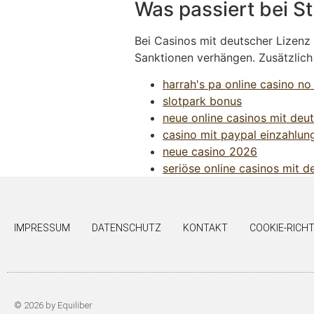
Was passiert bei St
Bei Casinos mit deutscher Lizenz
Sanktionen verhängen. Zusätzlich e
harrah's pa online casino n
slotpark bonus
neue online casinos mit deut
casino mit paypal einzahlun
neue casino 2026
seriöse online casinos mit d
IMPRESSUM
DATENSCHUTZ
KONTAKT
COOKIE-RICHTL
© 2026 by Equiliber