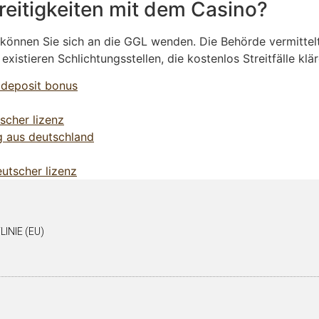
reitigkeiten mit dem Casino?
 können Sie sich an die GGL wenden. Die Behörde vermittel
xistieren Schlichtungsstellen, die kostenlos Streitfälle klär
o deposit bonus
scher lizenz
g aus deutschland
eutscher lizenz
INIE (EU)