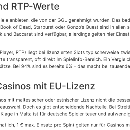
und RTP-Werte
piele anbieten, die von der GGL genehmigt wurden. Das bed
e Book of Dead, Starburst oder Gonzo’s Quest sind in allen 
k und Baccarat sind verfügbar, allerdings gelten hier Einsa
layer, RTP) liegt bei lizenzierten Slots typischerweise z
e transparent, oft direkt im Spielinfo-Bereich. Ein Verglei
sätze. Bei 94% sind es bereits 6% – das macht bei tausende
Casinos mit EU-Lizenz
nos mit maltesischer oder estnischer Lizenz nicht die besser
eauswahl. Doch es gibt entscheidende Nachteile. Bei Streit
 Klage in Malta ist für deutsche Spieler teuer und aufwendig
atlich, 1 € max. Einsatz pro Spin) gelten nur für Casinos 