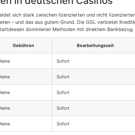
n in deutschen Casinos
idet sich stark zwischen lizenzierten und nicht lizenziert
ten – und das aus gutem Grund. Die GGL verbietet Kreditk
tattdessen dominieren Methoden mit direktem Bankbezug.
Gebühren
Bearbeitungszeit
Keine
Sofort
Keine
Sofort
Keine
Sofort
Keine
Sofort
Keine
Sofort