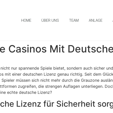
HOME
ÜBER UNS
TEAM
ANLAGE
ne Casinos Mit Deutsche
 nicht nur spannende Spiele bietet, sondern auch sicher un
os mit einer deutschen Lizenz genau richtig. Seit dem Glüc
 Spieler müssen sich nicht mehr durch die Grauzone auslän
ttformen zugreifen, die strengen Auflagen unterliegen. Do
eine echte deutsche Lizenz?
he Lizenz für Sicherheit sor