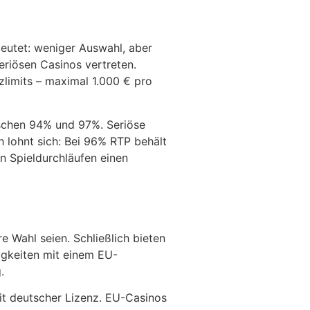
eutet: weniger Auswahl, aber
seriösen Casinos vertreten.
tzlimits – maximal 1.000 € pro
wischen 94% und 97%. Seriöse
ch lohnt sich: Bei 96% RTP behält
n Spieldurchläufen einen
e Wahl seien. Schließlich bieten
igkeiten mit einem EU-
.
mit deutscher Lizenz. EU-Casinos