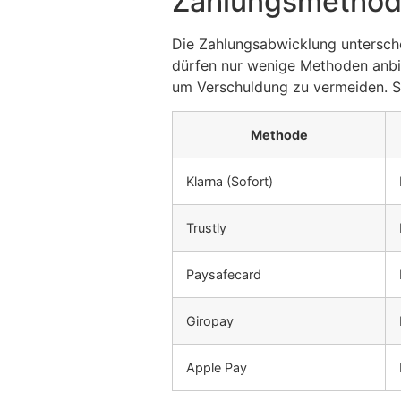
Zahlungsmethode
Die Zahlungsabwicklung untersche
dürfen nur wenige Methoden anbie
um Verschuldung zu vermeiden. S
Methode
Klarna (Sofort)
Trustly
Paysafecard
Giropay
Apple Pay